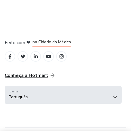
em Bogotá
em Amsterdam
em Madrid
na Cidade do México
Feito com
❤
em Belo Horizonte
Conheça a Hotmart
Idioma
Português