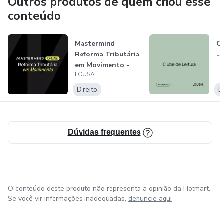
Outros produtos de quem criou esse
conteúdo
Mastermind
C
Reforma Tributária
em Movimento -
LOUSA
Online
Direito
Dúvidas frequentes
O conteúdo deste produto não representa a opinião da Hotmart.
Se você vir informações inadequadas,
denuncie aqui