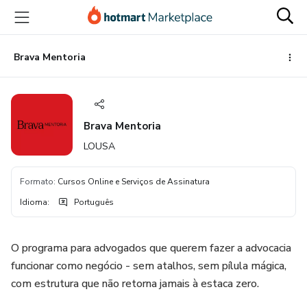
Ir
Ir
Ir
para
para
para
o
o
o
conteúdo
pagamento
rodapé
Brava Mentoria
principal
Brava Mentoria
LOUSA
Formato
:
Cursos Online e Serviços de Assinatura
Idioma
:
Português
O programa para advogados que querem fazer a advocacia
funcionar como negócio - sem atalhos, sem pílula mágica,
com estrutura que não retorna jamais à estaca zero.