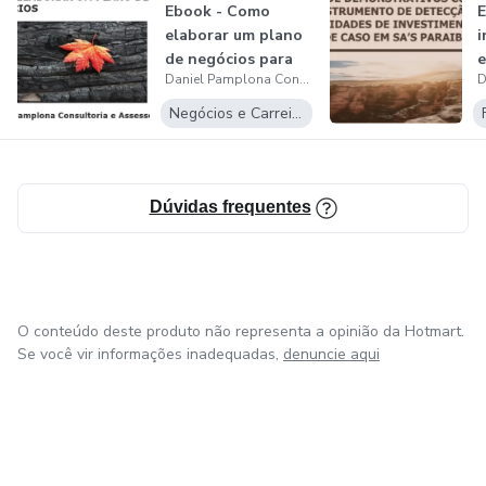
Ebook - Como
E
elaborar um plano
i
de negócios para
e
Daniel Pamplona Consultoria e Assessoria Ltda
pequenas e m...
Negócios e Carreira
Dúvidas frequentes
O conteúdo deste produto não representa a opinião da Hotmart.
Se você vir informações inadequadas,
denuncie aqui