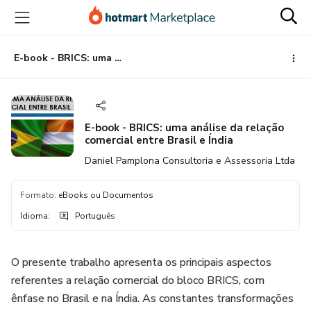
Ir
Ir
Ir
para
para
para
o
o
o
conteúdo
pagamento
rodapé
E-book - BRICS: uma análise da relação comercial entre Brasil e Índia
principal
E-book - BRICS: uma análise da relação
comercial entre Brasil e Índia
Daniel Pamplona Consultoria e Assessoria Ltda
Formato
:
eBooks ou Documentos
Idioma
:
Português
O presente trabalho apresenta os principais aspectos
referentes a relação comercial do bloco BRICS, com
ênfase no Brasil e na Índia. As constantes transformações