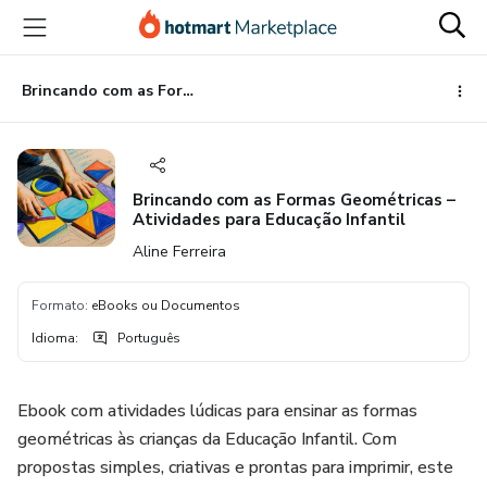
Ir
Ir
Ir
para
para
para
o
o
o
conteúdo
pagamento
rodapé
Brincando com as Formas Geométricas – Atividades para Educação Infantil
principal
Brincando com as Formas Geométricas –
Atividades para Educação Infantil
Aline Ferreira
Formato
:
eBooks ou Documentos
Idioma
:
Português
Ebook com atividades lúdicas para ensinar as formas
geométricas às crianças da Educação Infantil. Com
propostas simples, criativas e prontas para imprimir, este