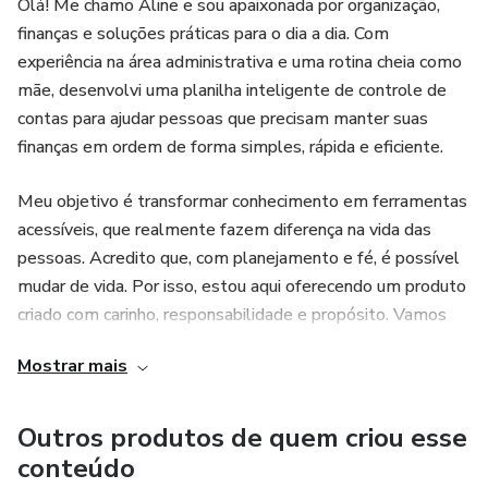
Olá! Me chamo Aline e sou apaixonada por organização,
finanças e soluções práticas para o dia a dia. Com
experiência na área administrativa e uma rotina cheia como
mãe, desenvolvi uma planilha inteligente de controle de
contas para ajudar pessoas que precisam manter suas
finanças em ordem de forma simples, rápida e eficiente.
Meu objetivo é transformar conhecimento em ferramentas
acessíveis, que realmente fazem diferença na vida das
pessoas. Acredito que, com planejamento e fé, é possível
mudar de vida. Por isso, estou aqui oferecendo um produto
criado com carinho, responsabilidade e propósito. Vamos
juntos nessa jornada rumo a uma vida mais organizada
Mostrar mais
e&nbsp;tranquila!&nbsp;💚
Outros produtos de quem criou esse
conteúdo