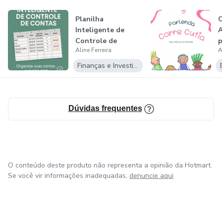
Planilha
C
Inteligente de
A
Controle de
p
Aline Ferreira
A
Contas
Finanças e Investimentos
Dúvidas frequentes
O conteúdo deste produto não representa a opinião da Hotmart.
Se você vir informações inadequadas,
denuncie aqui