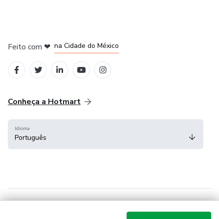
em Bogotá
em Amsterdam
em Madrid
na Cidade do México
Feito com
❤
em Belo Horizonte
Conheça a Hotmart
Idioma
Português
Central de ajuda
Termos
Privacidade
Cookies