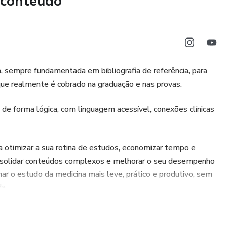
 conteúdo
sticos.
a bronquiectasia, considerando extensão, localização pulmonar
idade (FACED, E-FACED e BSI), utilizados para avaliação
a, sempre fundamentada em bibliografia de referência, para
bações.
 que realmente é cobrado na graduação e nas provas.
 do paciente estável, ressaltando a individualização do
s de forma lógica, com linguagem acessível, conexões clínicas
gia.
ções, incluindo critérios clínicos, sinais de gravidade e
 otimizar a sua rotina de estudos, economizar tempo e
iótico e medidas adjuvantes.
consolidar conteúdos complexos e melhorar o seu desempenho
ar o estudo da medicina mais leve, prático e produtivo, sem
a.
quiectasias Não Fibrocísticas. Jornal Brasileiro de