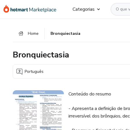
Ir
Ir
Ir
Categorias
para
para
para
o
o
o
conteúdo
pagamento
rodapé
Home
Bronquiectasia
principal
Bronquiectasia
Português
Conteúdo do resumo
- Apresenta a definição de bro
irreversível dos brônquios, de