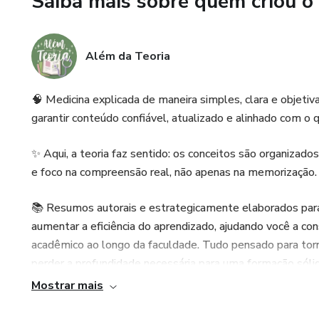
Saiba mais sobre quem criou o
descrição de achados caracterí
- Apresenta a classificação d
Além da Teoria
e aspectos morfológicos.
- Descreve os escores de grav
🧠 Medicina explicada de maneira simples, clara e objetiv
prognóstica e risco de exacer
garantir conteúdo confiável, atualizado e alinhado com o
- Aborda o manejo terapêutico
✨ Aqui, a teoria faz sentido: os conceitos são organizado
tratamento conforme a etiolo
e foco na compreensão real, não apenas na memorização.
- Detalha o manejo das exacerba
📚 Resumos autorais e estrategicamente elaborados para
princípios do tratamento antib
aumentar a eficiência do aprendizado, ajudando você a 
acadêmico ao longo da faculdade. Tudo pensado para torn
Referências
perder a profundidade necessária para uma formação sólid
Mostrar mais
Consenso Brasileiro sobre Bron
Pneumologia.