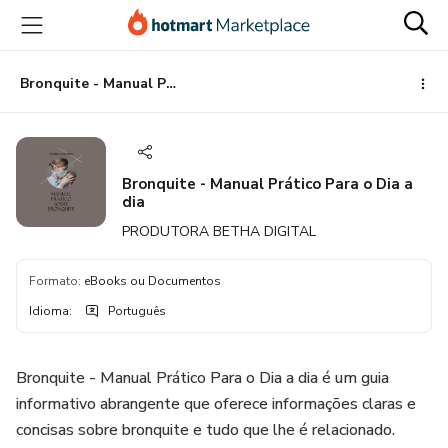
Ir
Ir
Ir
para
para
para
o
o
o
conteúdo
pagamento
rodapé
Bronquite - Manual Prático Para o Dia a dia
principal
Bronquite - Manual Prático Para o Dia a
dia
PRODUTORA BETHA DIGITAL
Formato
:
eBooks ou Documentos
Idioma
:
Português
Bronquite - Manual Prático Para o Dia a dia é um guia
informativo abrangente que oferece informações claras e
concisas sobre bronquite e tudo que lhe é relacionado.