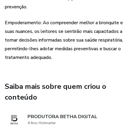
prevenção.
e melhores estratégias de manejo. Para cuidadores e
familiares de pacientes com bronquite, este livro oferece
informações abrangentes sobre como apoiar seus entes
Empoderamento: Ao compreender melhor a bronquite e
queridos.
suas nuances, os leitores se sentirão mais capacitados a
tomar decisões informadas sobre sua saúde respiratória,
Se você está buscando informações sobre saúde
permitindo-lhes adotar medidas preventivas e buscar o
respiratória, informações sobre bronquite ou cuidados com
tratamento adequado.
a saúde respiratória, este livro é o recurso ideal. Adquira
agora o Bronquite - Manual Prático Para o Dia a dia e tenha
acesso a um guia completo para entender, prevenir e
gerenciar a bronquite de forma eficaz.
Saiba mais sobre quem criou o
conteúdo
PRODUTORA BETHA DIGITAL
4 Ano Hotmarter