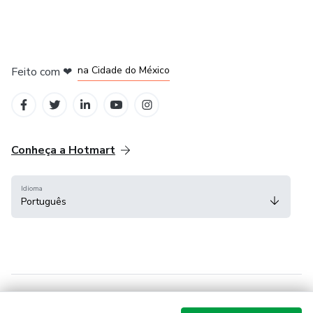
cpgomes@bethaempreendimentos.com
em Bogotá
em Amsterdam
em Madrid
na Cidade do México
Feito com
❤
em Belo Horizonte
Conheça a Hotmart
Idioma
Português