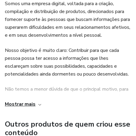
Somos uma empresa digital, voltada para a criação,
compilação e distribuição de produtos, direcionados para
fornecer suporte às pessoas que buscam informações para
superarem dificuldades em seus relacionamentos afetivos,
e em seus desenvolvimentos a nível pessoal.
Nosso objetivo é muito claro: Contribuir para que cada
pessoa possa ter acesso a informações que lhes
esclareçam sobre suas possibilidades, capacidades e
potencialidades ainda dormentes ou pouco desenvolvidas.
Não temos a menor dúvida de que o principal motivo, para
as dores que assolam a grande maioria das pessoas, é a
Mostrar mais
auto ignorância de suas habilidades naturais; É no sentido
de fornecer essas informações que desenvolvemos nossos
conteúdos .
Outros produtos de quem criou esse
conteúdo