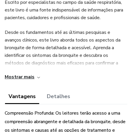
Escrito por especialistas no campo da saúde respiratória,
este livro é uma fonte indispensável de informações para
pacientes, cuidadores e profissionais de saúde.
Desde os fundamentos até as últimas pesquisas e
avanços clínicos, este livro aborda todos os aspectos da
bronquite de forma detalhada e acessível. Aprenda a
identificar os sintomas da bronquite e descubra os
métodos de diagnóstico mais eficazes para confirmar a
condição. Explore as diferentes opções de tratamento
Mostrar mais
disponíveis, desde medicamentos e terapias respiratórias
até mudanças no estilo de vida e remédios naturais.
Vantagens
Detalhes
Além disso, este manual oferece estratégias práticas para
prevenir a bronquite e gerenciar seus sintomas de forma
Compreensão Profunda: Os leitores terão acesso a uma
eficaz, proporcionando uma melhor qualidade de vida. Se
compreensão abrangente e detalhada da bronquite, desde
você foi diagnosticado com bronquite, este livro irá
os sintomas e causas até as opções de tratamento e
fornecer uma compreensão mais profunda de sua condição