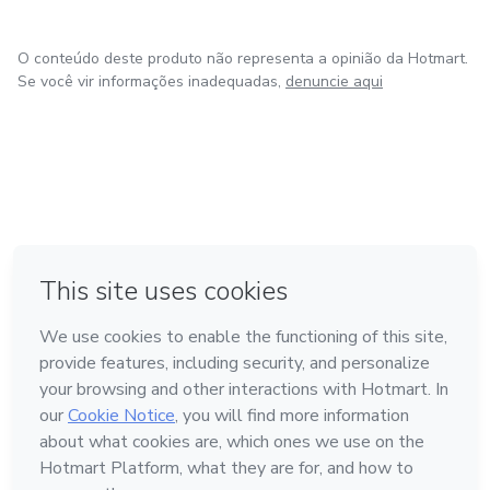
O conteúdo deste produto não representa a opinião da Hotmart.
Se você vir informações inadequadas,
denuncie aqui
em Bogotá
em Amsterdam
em Madrid
na Cidade do México
Feito com
❤
em Belo Horizonte
Conheça a Hotmart
Idioma