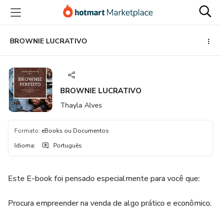
Ir
Ir
Ir
para
para
para
o
o
o
conteúdo
pagamento
rodapé
BROWNIE LUCRATIVO
principal
BROWNIE LUCRATIVO
Thayla Alves
Formato
:
eBooks ou Documentos
Idioma
:
Português
Este E-book foi pensado especialmente para você que:
Procura empreender na venda de algo prático e econômico.