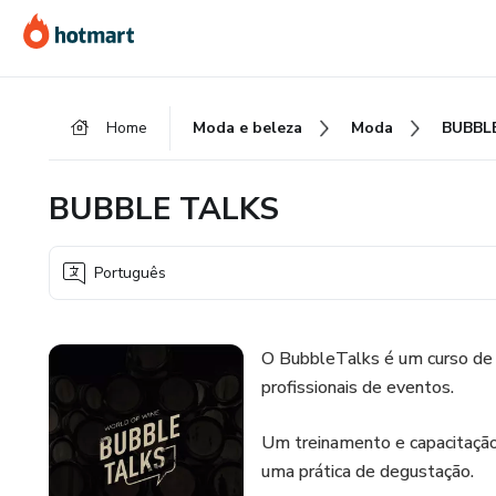
Ir
Ir
Ir
para
para
para
o
o
o
conteúdo
pagamento
rodapé
Home
Moda e beleza
Moda
BUBBL
principal
BUBBLE TALKS
Português
O BubbleTalks é um curso de 
profissionais de eventos.
Um treinamento e capacitação 
uma prática de degustação.