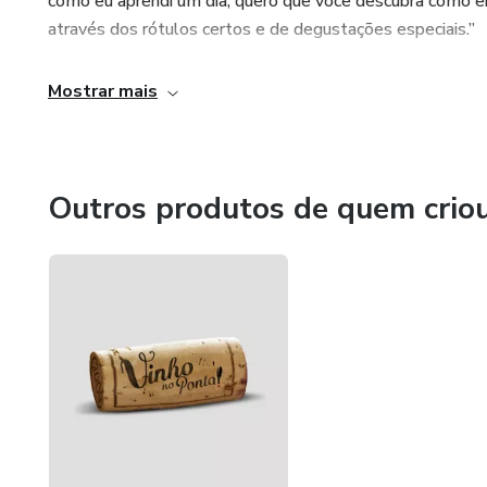
como eu aprendi um dia, quero que você descubra como en
através dos rótulos certos e de degustações especiais.”
Mostrar mais
Outros produtos de quem crio