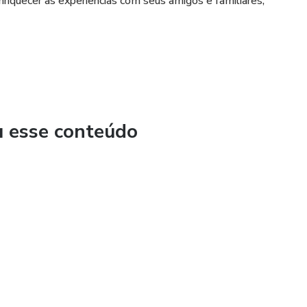
riquecer as experiências com seus amigos e familiares,
u esse conteúdo