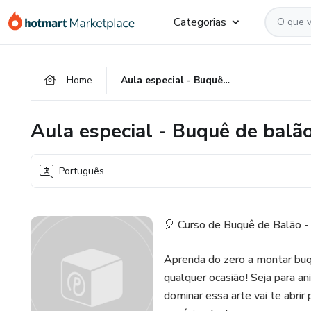
Ir
Ir
Ir
Categorias
para
para
para
o
o
o
conteúdo
pagamento
rodapé
Home
Aula especial - Buquê de balão
principal
Aula especial - Buquê de balã
Português
🎈 Curso de Buquê de Balão -
Aprenda do zero a montar buq
qualquer ocasião! Seja para an
dominar essa arte vai te abrir