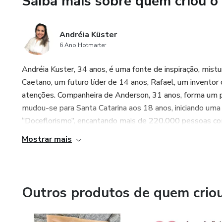
Saiba mais sobre quem criou o
Pessoas que querem começar 
Confeiteiros(as), floristas e 
Andréia Küster
6 Ano Hotmarter
Quem deseja oferecer presente
Andréia Kuster, 34 anos, é uma fonte de inspiração, mis
💬 Bônus especial: Acesso a um
Caetano, um futuro líder de 14 anos, Rafael, um inventor 
diária!
atenções. Companheira de Anderson, 31 anos, forma um par
mudou-se para Santa Catarina aos 18 anos, iniciando uma
🚀 Comece hoje mesmo e descu
“Doceflorismo”, encantando mais de 220.000 pessoas com
Mostrar mais
Outros produtos de quem crio