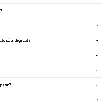
?
clusão digital?
mprar?