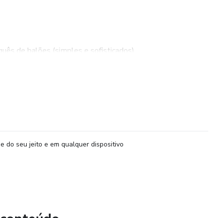
ês de balões (simples e sofisticados)
eais para cada ocasião
s que mais vendem
bilidade dos balões
e do seu jeito e em qualquer dispositivo
 buquês de forma profissional
ra atrair mais clientes