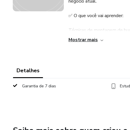
negócio atual.
✅ O que você vai aprender:
Técnicas de montagem de buqu
Mostrar mais
Tipos de balões e materiais id
Combinação de cores e tema
Detalhes
Truques para aumentar a dura
Garantia de 7 dias
Estud
Como precificar e vender seus
Dicas de fotos e divulgação pa
🎯 Para quem é este curso: