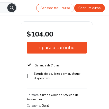
Acessar meu curso
Criar um curso
$104.00
Ir para o carrinho
Garantia de 7 dias
Estude do seu jeito e em qualquer
dispositivo
Formato
:
Cursos Online e Serviços de
Assinatura
Categoria
:
Geral