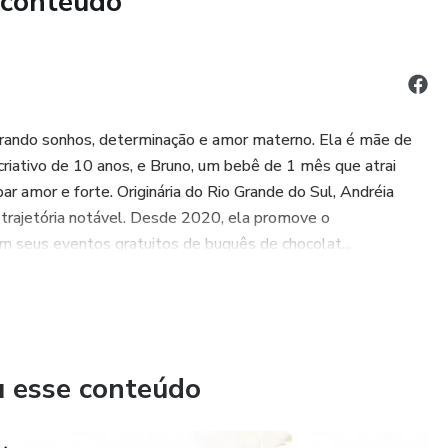
 conteúdo
a empreender com baixo investimento
lojistas que querem inovar nas entregas
s criativos e lucrativos
turando sonhos, determinação e amor materno. Ela é mãe de
 grupo exclusivo para troca de ideias, dicas e inspiração
criativo de 10 anos, e Bruno, um bebê de 1 mês que atrai
 amor e forte. Originária do Rio Grande do Sul, Andréia
 trajetória notável. Desde 2020, ela promove o
bra como transformar criatividade em renda!
 seus eventos gratuitos de buquês de chocolat...
u esse conteúdo