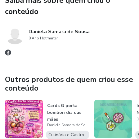
Saiba mais sobre quem criou o
embalagens lindas e criativas ❤️
conteúdo
Daniela Samara de Sousa
8 Ano Hotmarter
Outros produtos de quem criou esse
conteúdo
Cards G porta
I
bombon dia das
M
mães
Daniela Samara de Sousa
Culinária e Gastronomia