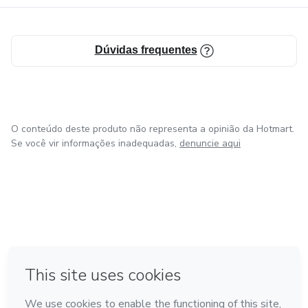
Dúvidas frequentes
O conteúdo deste produto não representa a opinião da Hotmart.
Se você vir informações inadequadas,
denuncie aqui
em Amsterdam
em Madrid
em Bogotá
Feito com
❤
em Belo Horizonte
na Cidade do México