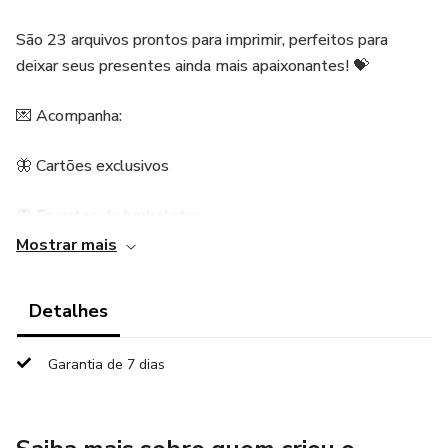
São 23 arquivos prontos para imprimir, perfeitos para
deixar seus presentes ainda mais apaixonantes! 💝
💌 Acompanha:
🦋 Cartões exclusivos
🦋 Encartes de borboletas
Mostrar mais
🦋 Artes delicadas e apaixonantes
Detalhes
🦋 Modelos prontos para vender muito nesse mês de
junho!
Garantia de 7 dias
🔥 Tudo isso por apenas R$12,50
Corre garantir os seus e surpreenda seus clientes com