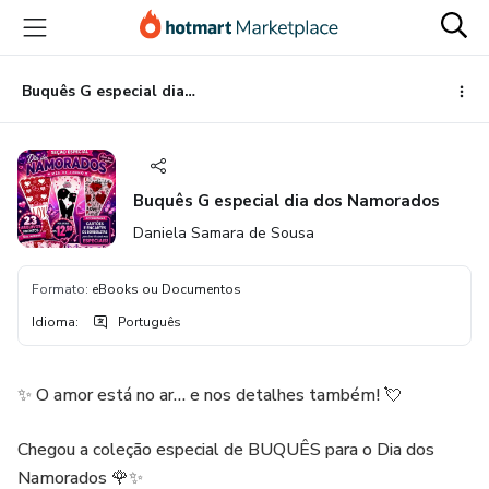
Ir
Ir
Ir
para
para
para
o
o
o
conteúdo
pagamento
rodapé
Buquês G especial dia dos Namorados
principal
Buquês G especial dia dos Namorados
Daniela Samara de Sousa
Formato
:
eBooks ou Documentos
Idioma
:
Português
✨ O amor está no ar… e nos detalhes também! 💘
Chegou a coleção especial de BUQUÊS para o Dia dos
Namorados 🌹✨