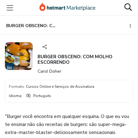
Ir
Ir
Ir
para
para
para
o
o
o
conteúdo
pagamento
rodapé
BURGER OBSCENO: COM MOLHO ESCORRENDO
principal
BURGER OBSCENO: COM MOLHO
ESCORRENDO
Carol Doher
Formato
:
Cursos Online e Serviços de Assinatura
Idioma
:
Português
"Burger você encontra em qualquer esquina. O que eu vou
te ensinar não são receitas de burgers: são super-mega-
extra-master-blaster-deliciosamente sensacionais