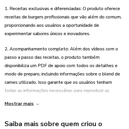
1. Receitas exclusivas e diferenciadas: O produto oferece
receitas de burgers profissionais que vão além do comum,
proporcionando aos usuários a oportunidade de
experimentar sabores únicos e inovadores.
2. Acompanhamento completo: Além dos vídeos com o
passo a passo das receitas, o produto também
disponibiliza um PDF de apoio com todos os detalhes e
modo de preparo, incluindo informações sobre o blend de
carnes utilizado. Isso garante que os usuários tenham
todas as informações necessárias para reproduzir as
receitas com sucesso.
Mostrar mais
3. Praticidade e diversão: O produto promete ensinar de
Saiba mais sobre quem criou o
forma prática e divertida a preparação dos burgers,