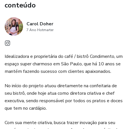
tornando o processo de cozinha mais acessível e
conteúdo
prazeroso. Os usuários poderão aprender de maneira
descontraída, sem complicações, e se divertir ao mesmo
Carol Doher
tempo.
7 Ano Hotmarter
4. Experiência gastronômica de alta qualidade: As receitas
oferecidas pelo produto são descritas como super-mega-
Idealizadora e proprietária do café / bistrô Condimento, um
extra-master-blaster-deliciosamente sensacionais,
espaço super charmoso em São Paulo, que há 10 anos se
prometendo humilhar qualquer outro burger que o usuário
mantém fazendo sucesso com clientes apaixonados.
já tenha experimentado. Isso significa que os usuários terão
a oportunidade de desfrutar de uma experiência
No início do projeto atuou diretamente na confeitaria de
gastronômica de alta qualidade, com sabores intensos e
seu bistrô, onde hoje atua como diretora criativa e chef
surpreendentes.
executiva, sendo responsável por todos os pratos e doces
que tem no cardápio.
Com sua mente criativa, busca trazer inovação para seu