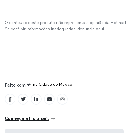
muita praticidade e bom humor!
O conteúdo deste produto não representa a opinião da Hotmart.
Se você vir informações inadequadas,
denuncie aqui
em Bogotá
em Amsterdam
em Madrid
na Cidade do México
Feito com
❤
em Belo Horizonte
Conheça a Hotmart