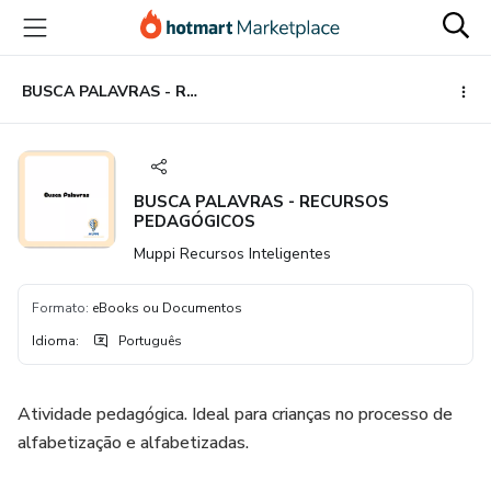
Ir
Ir
Ir
para
para
para
o
o
o
conteúdo
pagamento
rodapé
BUSCA PALAVRAS - RECURSOS PEDAGÓGICOS
principal
BUSCA PALAVRAS - RECURSOS
PEDAGÓGICOS
Muppi Recursos Inteligentes
Formato
:
eBooks ou Documentos
Idioma
:
Português
Atividade pedagógica. Ideal para crianças no processo de
alfabetização e alfabetizadas.