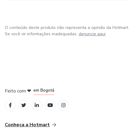
O conteúdo deste produto não representa a opinião da Hotmart.
Se você vir informações inadequadas,
denuncie aqui
em Amsterdam
em Madrid
em Bogotá
Feito com
❤
em Belo Horizonte
na Cidade do México
Conheça a Hotmart