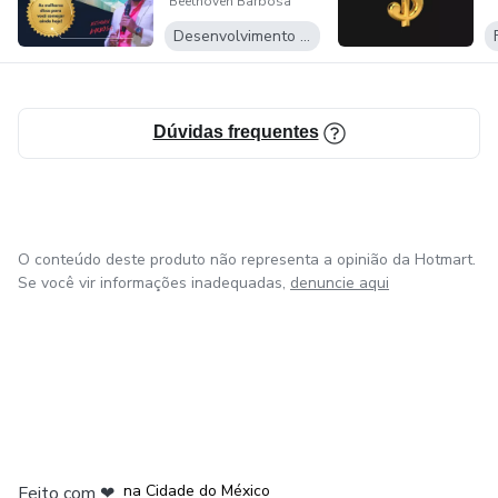
Beethoven Barbosa
como destruir tais problemas, etapas e praticas eficientes
Desenvolvimento Pessoal
na mudança permanente de comportamento e vida
financeira .
Dúvidas frequentes
O conteúdo deste produto não representa a opinião da Hotmart.
Se você vir informações inadequadas,
denuncie aqui
em Bogotá
em Amsterdam
em Madrid
na Cidade do México
Feito com
❤