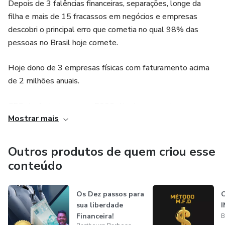
Depois de 3 falências financeiras, separações, longe da
filha e mais de 15 fracassos em negócios e empresas
descobri o principal erro que cometia no qual 98% das
pessoas no Brasil hoje comete.
Hoje dono de 3 empresas físicas com faturamento acima
de 2 milhões anuais.
CEO de 4 startup com +5000 clientes mensais
Mostrar mais
faturamento acima 8 dígitos.
Hoje desfruto de uma estabilidade financeira que jamais
Outros produtos de quem criou esse
imaginei que viveria, através deste curso quero mostra
conteúdo
como minha vida mudou e as técnicas que usei para viver
cada dia de forma abundante.
Os Dez passos para
sua liberdade
Descubra o porquê e como mudar, comportamento
Financeira!
B
financeiro limitante para abundante, limitações e barreiras