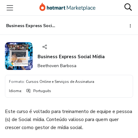
Ir
Ir
Ir
para
para
para
o
o
o
conteúdo
pagamento
rodapé
Business Express Social Mídia
principal
Business Express Social Mídia
Beethoven Barbosa
Formato
:
Cursos Online e Serviços de Assinatura
Idioma
:
Português
Este curso é voltado para treinamento de equipe e pessoa
(s) de Social mídia. Conteúdo valioso para quem quer
crescer como gestor de mídia social.