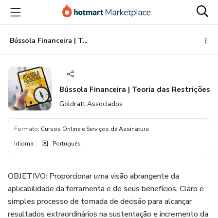
Ir
Ir
Ir
para
para
para
o
o
o
conteúdo
pagamento
rodapé
Bússola Financeira | Teoria das Restrições
principal
Bússola Financeira | Teoria das Restrições
Goldratt Associados
Formato
:
Cursos Online e Serviços de Assinatura
Idioma
:
Português
OBJETIVO: Proporcionar uma visão abrangente da
aplicabilidade da ferramenta e de seus benefícios. Claro e
simples processo de tomada de decisão para alcançar
resultados extraordinários na sustentação e incremento da