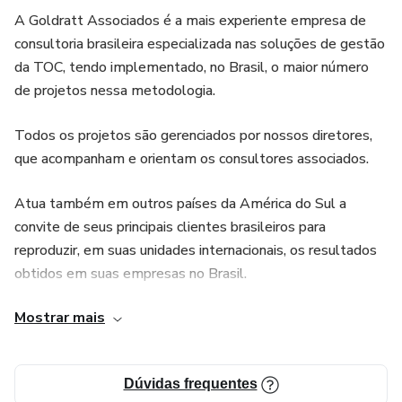
A Goldratt Associados é a mais experiente empresa de
consultoria brasileira especializada nas soluções de gestão
da TOC, tendo implementado, no Brasil, o maior número
de projetos nessa metodologia.
Todos os projetos são gerenciados por nossos diretores,
que acompanham e orientam os consultores associados.
Atua também em outros países da América do Sul a
convite de seus principais clientes brasileiros para
reproduzir, em suas unidades internacionais, os resultados
obtidos em suas empresas no Brasil.
Mostrar mais
A obsessão em obter resultados que surpreendam
associada à sua competência em gerá-los, permitiram à
Goldratt Associados Brasil oferecer aos clientes a opção
Dúvidas frequentes
de contrato na modalidade de “sucesso”, com significativa