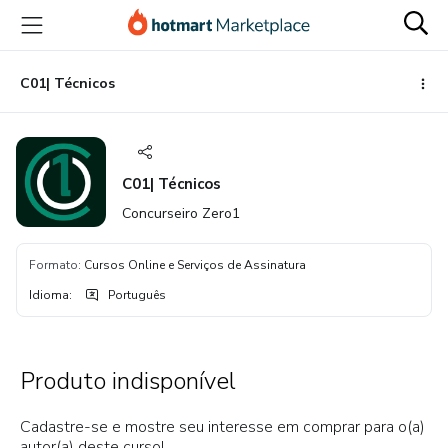
Ir
Ir
Ir
para
para
para
o
o
o
conteúdo
pagamento
rodapé
C01| Técnicos
principal
C01| Técnicos
Concurseiro Zero1
Formato
:
Cursos Online e Serviços de Assinatura
Idioma
:
Português
Produto indisponível
Cadastre-se e mostre seu interesse em comprar para o(a)
autor(a) deste curso!