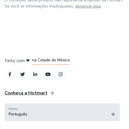
O conteúdo deste produto não representa a opinião da Hotmart.
Se você vir informações inadequadas,
denuncie aqui
em Bogotá
em Amsterdam
em Madrid
na Cidade do México
Feito com
❤
em Belo Horizonte
Conheça a Hotmart
Idioma
Português