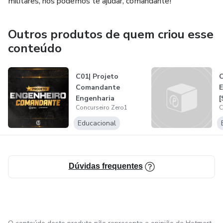
militares, nós podemos te ajudar, comandante!
Outros produtos de quem criou esse
conteúdo
C01| Projeto
Comandante
E
Engenharia
Concurseiro Zero1
C
Educacional
Dúvidas frequentes