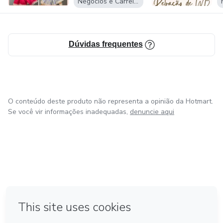
Negócios e Carreira
Dúvidas frequentes
O conteúdo deste produto não representa a opinião da Hotmart.
Se você vir informações inadequadas,
denuncie aqui
em Amsterdam
em Madrid
em Bogotá
Feito com
❤
em Belo Horizonte
na Cidade do México