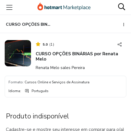
Ir
Ir
Ir
para
para
para
o
o
o
conteúdo
pagamento
rodapé
CURSO OPÇÕES BINÁRIAS por Renata Melo
principal
5.0
(
1
)
CURSO OPÇÕES BINÁRIAS por Renata
Melo
Renata Melo sales Pereira
Formato
:
Cursos Online e Serviços de Assinatura
Idioma
:
Português
Produto indisponível
Cadastre-se e mostre seu interesse em comprar para o(a)