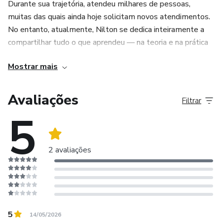
Durante sua trajetória, atendeu milhares de pessoas,
muitas das quais ainda hoje solicitam novos atendimentos.
No entanto, atualmente, Nilton se dedica inteiramente a
compartilhar tudo o que aprendeu — na teoria e na prática
— por meio de seus cursos e palestras, principalmente no
Mostrar mais
formato online, onde desenvolveu uma metodologia
própria de ensino com foco em levar o estudante à
aplicação prática do que aprende.
Avaliações
Filtrar
5
Sua missão é conscientizar as pessoas para que saibam
viver o conhecimento no cotidiano, transformando teoria
em sabedoria, alcançando fluência em suas metas e
2 avaliações
objetivos.
Segundo ele:
“Eu não trabalho nenhum dia da minha vida, porque faço
5
14/05/2026
isso com muito amor e alegria.”