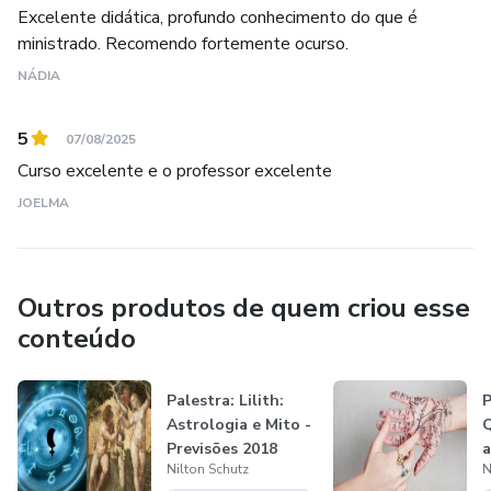
Excelente didática, profundo conhecimento do que é
ministrado. Recomendo fortemente ocurso.
Semanalmente, compartilha reflexões e ensinamentos em
seu canal do YouTube, com vídeos de Astrologia, Tarot e
NÁDIA
gravações dos programas “Caminhos da Consciência”,
transmitidos pela Rádio Vibe Mundial de São Paulo – FM
5
07/08/2025
95,7.
Curso excelente e o professor excelente
JOELMA
Seus cursos e palestras estão disponíveis para todos que
estiverem dispostos a estudar e transformar suas vidas,
percebendo, assim, que o potencial de seus sonhos pode
Outros produtos de quem criou esse
ser plenamente realizado.
conteúdo
Palestra: Lilith:
P
Astrologia e Mito -
Q
Previsões 2018
a
Nilton Schutz
N