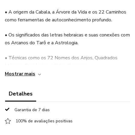
• A origem da Cabala, a Árvore da Vida e os 22 Caminhos
como ferramentas de autoconhecimento profundo.
• Os significados das letras hebraicas e suas conexões com
os Arcanos do Tarô e a Astrologia.
• Técnicas como os 72 Nomes dos Anjos, Quadrados
Mágicos, Pantáculos e Ciclos Pessoais.
Mostrar mais
Como aplicar esse conhecimento para abrir caminhos,
tomar decisões com clareza e realizar consultas mais
Detalhes
profundas – para si e para os outros.
Garantia de 7 dias
Você terá em mãos um instrumento poderoso de reflexão,
expansão da consciência e direcionamento para todas as
100% de avaliações positivas
áreas da vida.