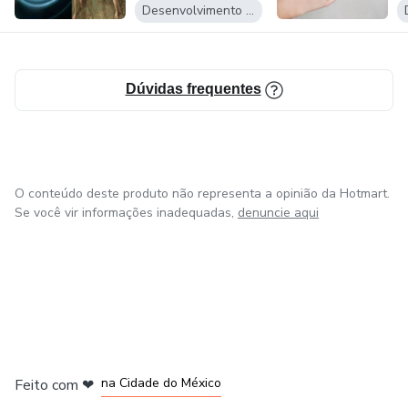
Desenvolvimento Pessoal
Dúvidas frequentes
O conteúdo deste produto não representa a opinião da Hotmart.
Se você vir informações inadequadas,
denuncie aqui
em Bogotá
em Amsterdam
em Madrid
na Cidade do México
Feito com
❤
em Belo Horizonte