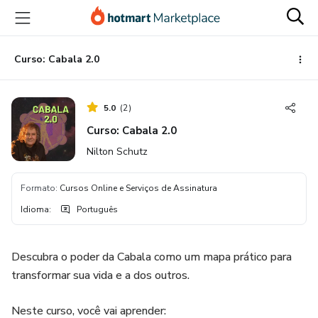
Ir
Ir
Ir
para
para
para
o
o
o
conteúdo
pagamento
rodapé
Curso: Cabala 2.0
principal
5.0
(
2
)
Curso: Cabala 2.0
Nilton Schutz
Formato
:
Cursos Online e Serviços de Assinatura
Idioma
:
Português
Descubra o poder da Cabala como um mapa prático para
transformar sua vida e a dos outros.
Neste curso, você vai aprender: