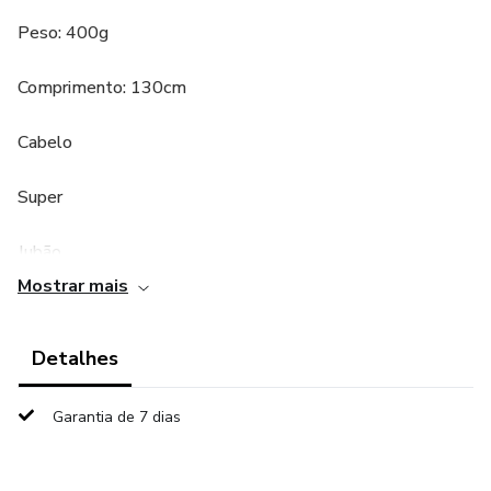
Peso: 400g
Comprimento: 130cm
Cabelo
Super
Jubão
Mostrar mais
Orgânico
Detalhes
Dsoar
Hair
Garantia de 7 dias
613/27