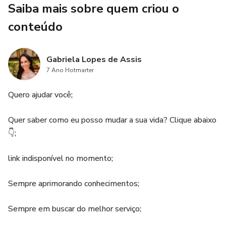
Saiba mais sobre quem criou o
Quantidade: 1pcs
conteúdo
Medida: 65-75 cm
Gabriela Lopes de Assis
Peso: 400g
7 Ano Hotmarter
Comprimento: 130cm
Quero ajudar você;
Cabelo
Quer saber como eu posso mudar a sua vida? Clique abaixo
👇;
Super
link indisponível no momento;
Jubão
Sempre aprimorando conhecimentos;
Orgânico
Sempre em buscar do melhor serviço;
Dsoar