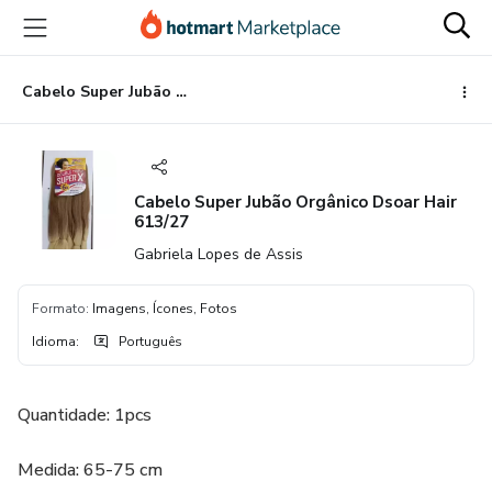
Ir
Ir
Ir
para
para
para
o
o
o
conteúdo
pagamento
rodapé
Cabelo Super Jubão Orgânico Dsoar Hair 613/27
principal
Cabelo Super Jubão Orgânico Dsoar Hair
613/27
Gabriela Lopes de Assis
Formato
:
Imagens, Ícones, Fotos
Idioma
:
Português
Quantidade: 1pcs
Medida: 65-75 cm