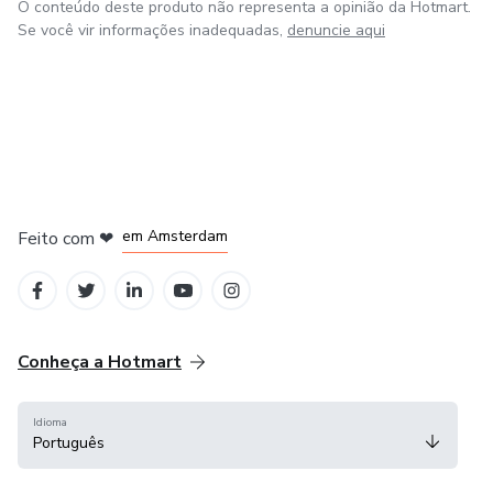
O conteúdo deste produto não representa a opinião da Hotmart.
Se você vir informações inadequadas,
denuncie aqui
em Madrid
em Amsterdam
Feito com
❤
em Belo Horizonte
na Cidade do México
em Bogotá
Conheça a Hotmart
Idioma
Português