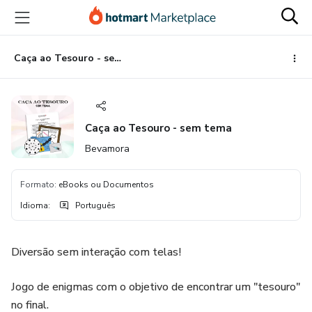
Ir
Ir
Ir
para
para
para
o
o
o
conteúdo
pagamento
rodapé
Caça ao Tesouro - sem tema
principal
Caça ao Tesouro - sem tema
Bevamora
Formato
:
eBooks ou Documentos
Idioma
:
Português
Diversão sem interação com telas!
Jogo de enigmas com o objetivo de encontrar um "tesouro"
no final.