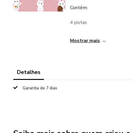
Contém:
4 pistas
1 dica
Mostrar mais
3 Bottons detetive de pásco
2 plaquinhas quente ou frio
Detalhes
14 pegadas de coelho
Garantia de 7 dias
1 placa "você achou"