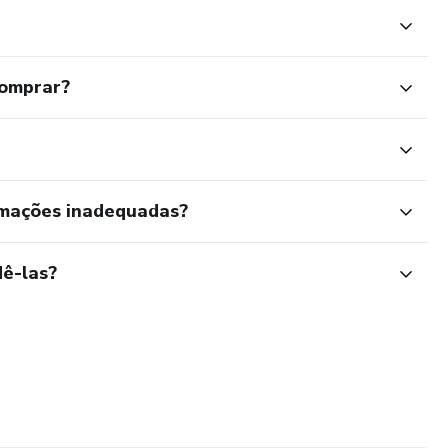
comprar?
rmações inadequadas?
ê-las?