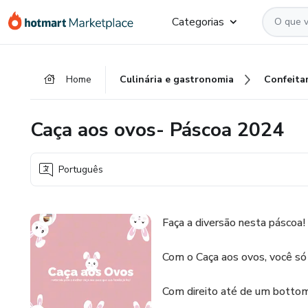
Ir
Ir
Ir
Categorias
para
para
para
o
o
o
conteúdo
pagamento
rodapé
Home
Culinária e gastronomia
Confeitar
principal
Caça aos ovos- Páscoa 2024
Português
Faça a diversão nesta páscoa!
Com o Caça aos ovos, você só p
Com direito até de um bottom