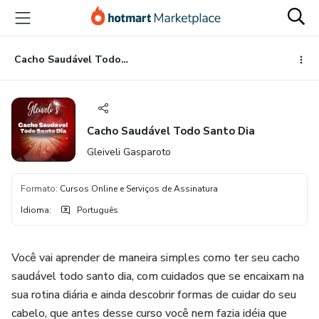
Ir
Ir
Ir
para
para
para
o
o
o
conteúdo
pagamento
rodapé
Cacho Saudável Todo Santo Dia
principal
Cacho Saudável Todo Santo Dia
Gleiveli Gasparoto
Formato
:
Cursos Online e Serviços de Assinatura
Idioma
:
Português
Você vai aprender de maneira simples como ter seu cacho
saudável todo santo dia, com cuidados que se encaixam na
sua rotina diária e ainda descobrir formas de cuidar do seu
cabelo, que antes desse curso você nem fazia idéia que