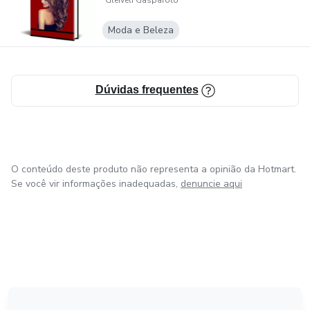
Gleiveli Gasparoto
Moda e Beleza
Dúvidas frequentes
O conteúdo deste produto não representa a opinião da Hotmart.
Se você vir informações inadequadas,
denuncie aqui
em Bogotá
em Amsterdam
em Madrid