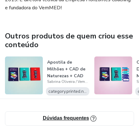
e fundadora do VemMED!
Outros produtos de quem criou esse
conteúdo
Apostila de
C
Milhões + CAD de
D
Naturezas + CAD
M
Sabrina Oliveira / VemMED 5.0
de Matemática
N
category.printed.name
Dúvidas frequentes