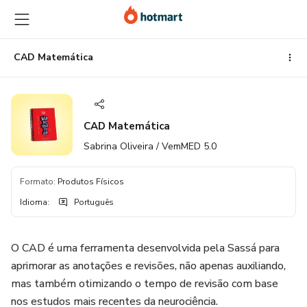
Ir
Ir
Ir
para
para
para
o
o
o
conteúdo
pagamento
rodapé
CAD Matemática
principal
CAD Matemática
Sabrina Oliveira / VemMED 5.0
Formato
:
Produtos Físicos
Idioma
:
Português
O CAD é uma ferramenta desenvolvida pela Sassá para
aprimorar as anotações e revisões, não apenas auxiliando,
mas também otimizando o tempo de revisão com base
nos estudos mais recentes da neurociência.