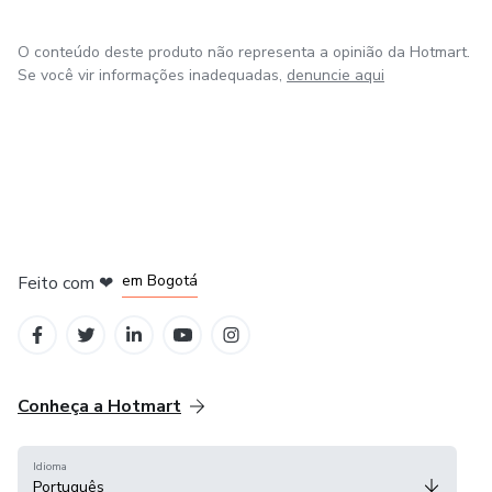
O conteúdo deste produto não representa a opinião da Hotmart.
Se você vir informações inadequadas,
denuncie aqui
em Amsterdam
em Madrid
em Bogotá
Feito com
❤
em Belo Horizonte
na Cidade do México
Conheça a Hotmart
Idioma
Português