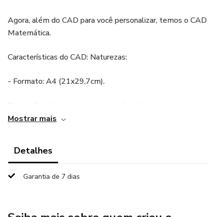
Agora, além do CAD para você personalizar, temos o CAD
Matemática.
Características do CAD: Naturezas:
- Formato: A4 (21x29,7cm).
Dica da Sassá: a prova de matemática é bem valorizada
pela TRI por isso é muito importante revisar e aprofundar
Mostrar mais
os conteúdos de matemática. Para quem precisa aumentar
os acertos em, distribua a revisão com os CADs ao longo
Detalhes
do processo de revisão nos 100 dias que antecedem o
ENEM.
Garantia de 7 dias