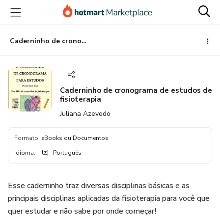
Ir
Ir
Ir
para
para
para
o
o
o
conteúdo
pagamento
rodapé
Caderninho de cronograma de estudos de fisioterapia
principal
Caderninho de cronograma de estudos de
fisioterapia
Juliana Azevedo
Formato
:
eBooks ou Documentos
Idioma
:
Português
Esse caderninho traz diversas disciplinas básicas e as
principais disciplinas aplicadas da fisioterapia para você que
quer estudar e não sabe por onde começar!