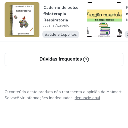
Caderno de bolso
F
fisioterapia
e
Respiratória
J
Juliana Azevedo
Saúde e Esportes
Dúvidas frequentes
O conteúdo deste produto não representa a opinião da Hotmart.
Se você vir informações inadequadas,
denuncie aqui