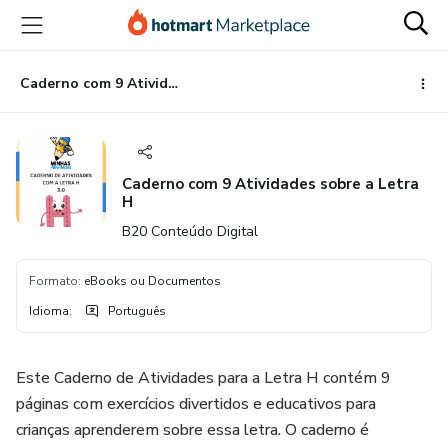
Ir
Ir
Ir
para
para
para
o
o
o
conteúdo
pagamento
rodapé
Caderno com 9 Atividades sobre a Letra H
principal
Caderno com 9 Atividades sobre a Letra
H
B20 Conteúdo Digital
Formato
:
eBooks ou Documentos
Idioma
:
Português
Este Caderno de Atividades para a Letra H contém 9
páginas com exercícios divertidos e educativos para
crianças aprenderem sobre essa letra. O caderno é