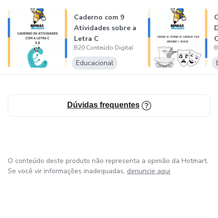
Como funciona?
Caderno com 9
C
As etapas de contratação e desenvolvimento dos serviços
Atividades sobre a
Letra C
C
contratados são sempre realizadas em 4 etapas:
B20 Conteúdo Digital
B
I
Educacional
1 - Análise do cliente
Entrevista com o cliente e estudo de projeto para melhor
escolha dos serviços.
Dúvidas frequentes
3 - Flow de operações
Desenvolvimento das atividades contratadas com
O conteúdo deste produto não representa a opinião da Hotmart.
transparência e comunicação constante.
Se você vir informações inadequadas,
denuncie aqui
2 - Pagamento
Pagamento dos serviços contratados para que a equipe