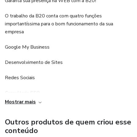
Garanta sua presença na WEB com a B20!
O trabalho da B20 conta com quatro funções
importantíssima para o bom funcionamento da sua
empresa
Google My Business
Desenvolvimento de Sites
Redes Sociais
Consultoria SEO
Mostrar mais
Produção de textos
Outros produtos de quem criou esse
Servidores WEB
conteúdo