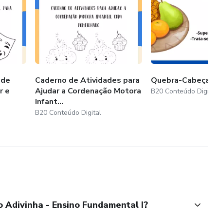
 escolha dos serviços.
rência e comunicação constante.
 de
Caderno de Atividades para
Quebra-Cabeça d
r e
Ajudar a Cordenação Motora
B20 Conteúdo Digital
Infant...
B20 Conteúdo Digital
ecute as tarefas indicadas.
estões de novos passos.
o Adivinha - Ensino Fundamental I?