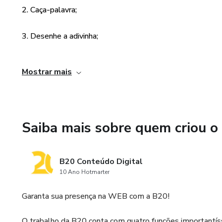
2. Caça-palavra;
3. Desenhe a adivinha;
4. Jogo dos 5 erros;
Mostrar mais
5. Pintar;
6. Conhece o personagem?;
Saiba mais sobre quem criou o
7. Vamos criar!;
B20 Conteúdo Digital
8. Procure as respostas;
10 Ano Hotmarter
9. Interprete o texto;
Garanta sua presença na WEB com a B20!
10. Conheça mais sobre o personagem;
O trabalho da B20 conta com quatro funções importantí