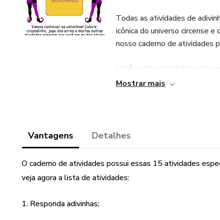
Todas as atividades de adivin
icônica do universo circense e
nosso caderno de atividades p
Você pode encontrar neste cad
alunos do Ensino fundamental I
Mostrar mais
aproveite!
O Caderno de atividades adivi
diversão. São atividades ilus
Vantagens
Detalhes
diferentes competências das 
tempo!
O caderno de atividades possui essas 15 atividades espec
veja agora a lista de atividades:
1. Responda adivinhas;