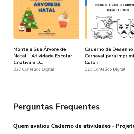
1 - Análise do cliente
Entrevista com o cliente e estudo de projeto para melhor
3 - Flow de operações
Desenvolvimento das atividades contratadas com transpa
Monte a Sua Árvore de
Caderno de Desenho
Natal – Atividade Escolar
Carnaval para Imprimi
2 - Pagamento
Criativa e D...
Colorir
B20 Conteúdo Digital
B20 Conteúdo Digital
Pagamento dos serviços contratados para que a equipe ex
4 - Entrega e renovação
Perguntas Frequentes
Entrega dos serviços contratados e finalizados, com sug
Quem avaliou Caderno de atividades - Projet