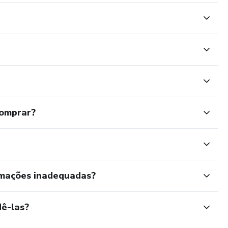
comprar?
rmações inadequadas?
ê-las?