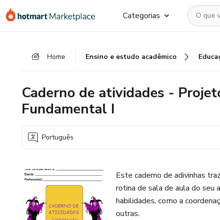
Ir
Ir
Ir
Categorias
para
para
para
o
o
o
conteúdo
pagamento
rodapé
Home
Ensino e estudo acadêmico
Educa
principal
Caderno de atividades - Projet
Fundamental I
Português
Este caderno de adivinhas tra
rotina de sala de aula do seu 
habilidades, como a coordenaçã
outras.