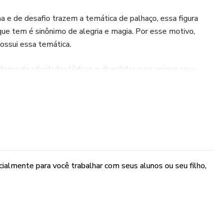
ha e de desafio trazem a temática de palhaço, essa figura
 que tem é sinônimo de alegria e magia. Por esse motivo,
ossui essa temática.
erno de atividades lúdicas e divertidas para animar seus
 ou filhos dessa faixa etária. Adquira o seu caderno e
nhas possui 15 atividades e um total de 39 páginas de pura
tradas com palhaços coloridos e felizes que trabalham
crianças que poderão se divertir e aprender ao mesmo
ialmente para você trabalhar com seus alunos ou seu filho,