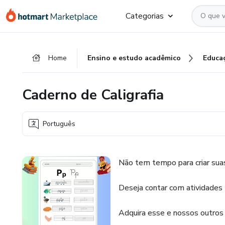
Ir
Ir
Ir
Categorias
para
para
para
o
o
o
conteúdo
pagamento
rodapé
Home
Ensino e estudo acadêmico
Educa
principal
Caderno de Caligrafia
Português
Não tem tempo para criar suas
Deseja contar com atividades 
Adquira esse e nossos outros 