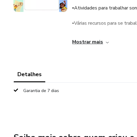
▪️Atividades para trabalhar s
▪️Várias recursos para se trab
▪️Atividades de consciência fon
Mostrar mais
palavras, rimas e aliteração.
▪️Jogos como dominó, quebra-ca
Detalhes
▪️Atividades de leitura e escrita
Garantia de 7 dias
▪️Atividades de números e de