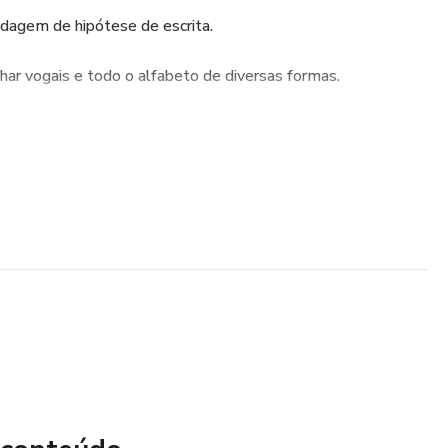
ondagem de hipótese de escrita.
alhar vogais e todo o alfabeto de diversas formas.
ológica, para trabalhar consciência fonêmica, silábica, de
beça, bingo, tudo para ensinar de forma lúdica.
, incluindo caligrafia.
 matemática.