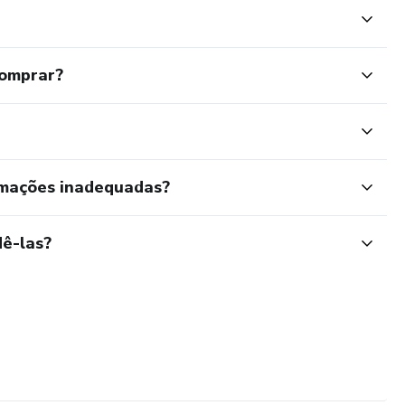
comprar?
rmações inadequadas?
ê-las?