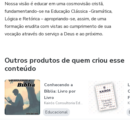
Nossa visão é educar em uma cosmovisão cristã,
fundamentando-se na Educação Clássica -Gramática,
Equipe Kairós
Lógica e Retórica – apropriando-se, assim, de uma
formação erudita com vistas ao cumprimento de sua
vocação através do serviço a Deus e ao próximo.
Outros produtos de quem criou esse
conteúdo
Conhecendo a
L
Bíblia: Livro por
C
Livro
F
Kairós Consultoria Educacional
I
Educacional