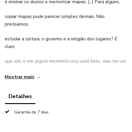
é ensinar os alunos a memorizar mapas. (...) Para alguns,
copiar mapas pode parecer simples demais. Não
precisamos
estudar a cultura, o governo e a religião dos lugares? É
claro
que sim, e em algum momento isso será feito, mas ter um
bom
Mostrar mais
mapa-múndi armazenado em sua mente facilitará a
contextualização de todos esses outros aspectos
Detalhes
geográficos mais tarde,
Garantia de 7 dias
conforme forem estudados."
O essencial: ensinando os fundamentos da Educação