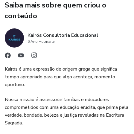
Saiba mais sobre quem criou o
Clássica
conteúdo
ao seu filho - Leigh A. Bortins
É necessário entendermos e colocarmos em prática a
Kairós Consultoria Educacional
memorização em todas as áreas do conhecimento. A
6 Ano Hotmarter
restauração
da educação geográfica começa com um verdadeiro
Kairós é uma expressão de origem grega que significa
aprendizado na Cartografia, por isso esse novo material:
tempo apropriado para que algo aconteça, momento
Caderno de Cartografia - Desenhando o mapa da Oceania.
oportuno.
Esse é nosso mais novo Caderno de Cartografia e foi
Nossa missão é assessorar famílias e educadores
pensado para que nossas crianças aprendam a desenhar
comprometidos com uma educação erudita, que prima pela
nosso mapa desde a mais tenra idade.
verdade, bondade, beleza e justiça reveladas na Escritura
Sagrada.
Desejamos que esse Caderno seja benção para toda a
família.