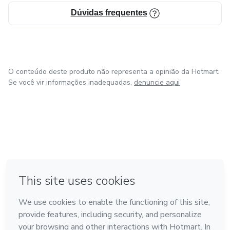
Dúvidas frequentes
O conteúdo deste produto não representa a opinião da Hotmart.
Se você vir informações inadequadas,
denuncie aqui
em Amsterdam
em Madrid
em Bogotá
Feito com
❤
em Belo Horizonte
na Cidade do México