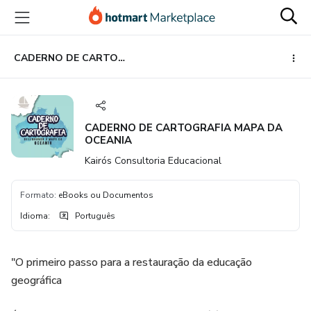
Ir
Ir
Ir
para
para
para
o
o
o
conteúdo
pagamento
rodapé
CADERNO DE CARTOGRAFIA MAPA DA OCEANIA
principal
CADERNO DE CARTOGRAFIA MAPA DA
OCEANIA
Kairós Consultoria Educacional
Formato
:
eBooks ou Documentos
Idioma
:
Português
"O primeiro passo para a restauração da educação
geográfica