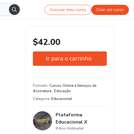
Acessar meu curso
Criar um curso
$42.00
Ir para o carrinho
Garantia de 7 dias
Estude do seu jeito e em qualquer
Formato
:
Cursos Online e Serviços de
dispositivo
Assinatura . Educação
Categoria
:
Educacional
Plataforma
Educacional X
8 Ano Hotmarter