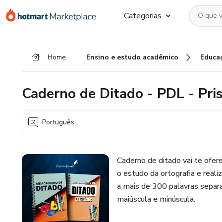
Ir
Ir
Ir
Categorias
para
para
para
o
o
o
conteúdo
pagamento
rodapé
Home
Ensino e estudo acadêmico
Educa
principal
Caderno de Ditado - PDL - Pri
Português
Caderno de ditado vai te ofere
o estudo da ortografia e reali
a mais de 300 palavras separad
maiúscula e minúscula.