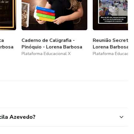
ca
Caderno de Caligrafia -
Reunião Secreta -
arbosa
Pinóquio - Lorena Barbosa
Lorena Barbosa
Plataforma Educacional X
Plataforma Educacion
cila Azevedo?