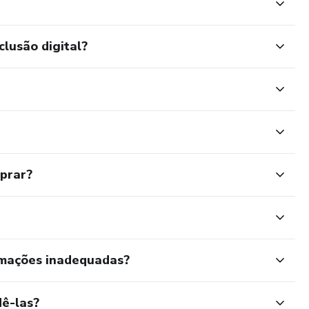
clusão digital?
mprar?
rmações inadequadas?
ê-las?