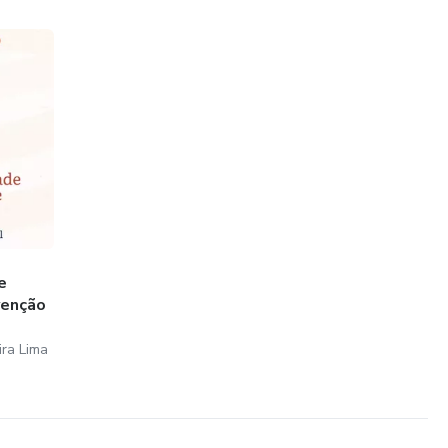
e
venção
ra Lima