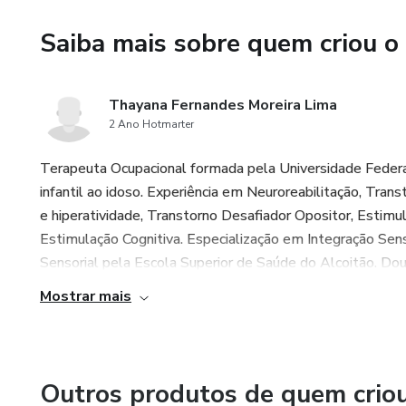
Saiba mais sobre quem criou o
Thayana Fernandes Moreira Lima
2 Ano Hotmarter
Terapeuta Ocupacional formada pela Universidade Federal 
infantil ao idoso. Experiência em Neuroreabilitação, Tran
e hiperatividade, Transtorno Desafiador Opositor, Estimu
Estimulação Cognitiva. Especialização em Integração Sen
Sensorial pela Escola Superior de Saúde do Alcoitão. Dout
Mostrar mais
Outros produtos de quem crio