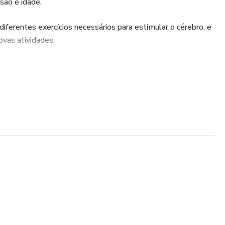
são e idade.
iferentes exercícios necessários para estimular o cérebro, e
vas atividades.
r um adulto.