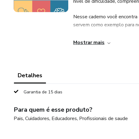
nível de dificuldade, compreen
Nesse caderno você encontra d
servem como exemplo para no
É aconselhável a aplicação po
Mostrar mais
Detalhes
Garantia de 15 dias
Para quem é esse produto?
Pais, Cuidadores, Educadores, Profissionais de saude