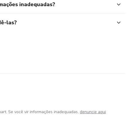
rmações inadequadas?
ê-las?
art. Se você vir informações inadequadas,
denuncie aqui