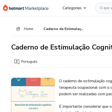
Ir
Ir
Ir
Categorias
para
para
para
o
o
o
conteúdo
pagamento
rodapé
Home
Caderno de Estimulação Cognitiva - volume 1
principal
Caderno de Estimulação Cognit
Português
O caderno de estimulação cogn
terapeuta ocupacional com o ob
podem ser realizadas com paci
É importante considerar que c