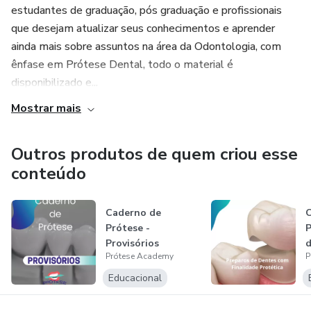
estudantes de graduação, pós graduação e profissionais
que desejam atualizar seus conhecimentos e aprender
ainda mais sobre assuntos na área da Odontologia, com
ênfase em Prótese Dental, todo o material é
disponibilizado e...
Mostrar mais
Outros produtos de quem criou esse
conteúdo
Caderno de
C
Prótese -
P
Provisórios
d
Prótese Academy
P
F
Educacional