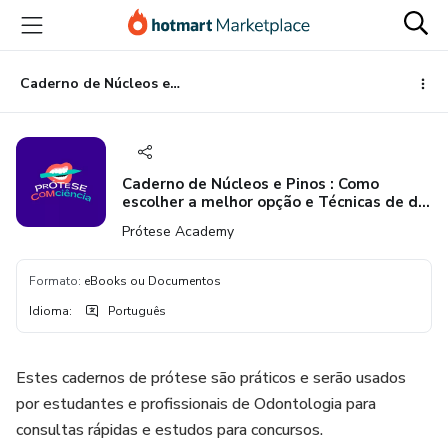
Ir
Ir
Ir
para
para
para
o
o
o
conteúdo
pagamento
rodapé
Caderno de Núcleos e Pinos : Como escolher a melhor opção e Técnicas de de confecção de Núcleo Metálico Fundido
principal
Caderno de Núcleos e Pinos : Como
escolher a melhor opção e Técnicas de de
confecção de Núcleo Metálico Fundido
Prótese Academy
Formato
:
eBooks ou Documentos
Idioma
:
Português
Estes cadernos de prótese são práticos e serão usados
por estudantes e profissionais de Odontologia para
consultas rápidas e estudos para concursos.