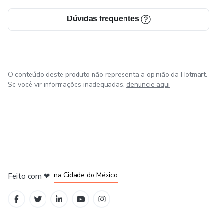
Dúvidas frequentes
O conteúdo deste produto não representa a opinião da Hotmart.
Se você vir informações inadequadas,
denuncie aqui
em Bogotá
em Amsterdam
em Madrid
na Cidade do México
Feito com
❤
em Belo Horizonte