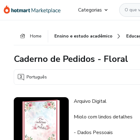
Ir
Ir
Ir
Categorias
para
para
para
o
o
o
conteúdo
pagamento
rodapé
Home
Ensino e estudo acadêmico
Educa
principal
Caderno de Pedidos - Floral
Português
Arquivo Digital
Miolo com lindos detalhes
- Dados Pessoais