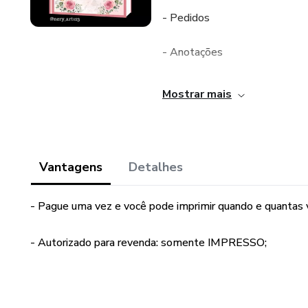
- Pedidos
- Anotações
- Controle de despesas
Mostrar mais
- Lista de materiais
2 modelos de capas.
Vantagens
Detalhes
Arquivo em PDF
- Pague uma vez e você pode imprimir quando e quantas 
- Autorizado para revenda: somente IMPRESSO;