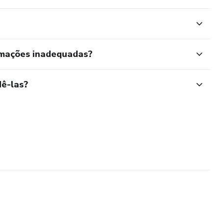
rmações inadequadas?
ê-las?