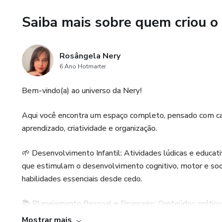
Saiba mais sobre quem criou o
Rosângela Nery
6 Ano Hotmarter
Bem-vindo(a) ao universo da Nery!
Aqui você encontra um espaço completo, pensado com ca
aprendizado, criatividade e organização.
🌱 Desenvolvimento Infantil: Atividades lúdicas e educativ
que estimulam o desenvolvimento cognitivo, motor e soc
habilidades essenciais desde cedo.
📚 Planejamento Pessoal e Financeiro: Conteúdos práticos
equilíbrio e clareza nas metas do dia a dia.
Mostrar mais