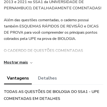
2013 e 2021 no SSA1 da UNIVERSIDADE DE
PERNAMBUCO, DETALHADAMENTE COMENTADAS!
Além das questões comentadas, o caderno possui
também ESQUEMAS RÁPIDOS DE REVISÃO e DICAS
DE PROVA para você compreender os principais pontos
cobrados pela UPE na prova de BIOLOGIA.
O CADERDO DE QUESTÕES COMENTADAS
(BIOLOGIA) - SSA1 UPE está subdividido em cinco
Mostrar mais
tópicos, baseados no edital do SSA1 - UPE.
Dessa maneira, o você consegue ter uma visão de quais
Vantagens
Detalhes
conteúdos são cobrados com maior frequência na prova de
Biologia e COMO OS CONTEÚDOS SÃO ABORDADOS.
TODAS AS QUESTÕES DE BIOLOGIA DO SSA1 - UPE
COMENTADAS EM DETALHES
TUDO PARA A SUA APROVAÇÃO!