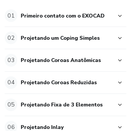
- Dúvidas sobre trabalhos e metodologia de
01
Primeiro contato com o EXOCAD
escaneamento;
Qualquer dúvida a respeito do curso, entre em contato (11)
02
Projetando um Coping Simples
5525-7000
03
Projetando Coroas Anatômicas
04
Projetando Coroas Reduzidas
05
Projetando Fixa de 3 Elementos
06
Projetando Inlay