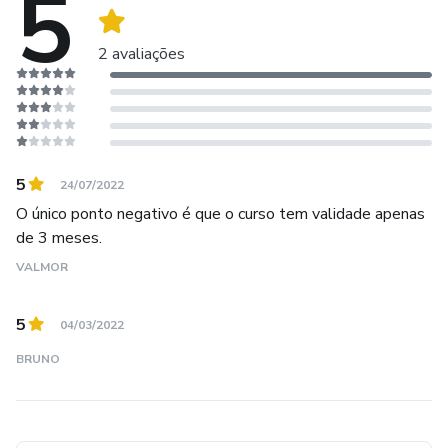
5
11 5524-7677 / 11 5525-7000
2 avaliações
11 5547-9659 / 11 5547-9660
Atendimento WhatsApp (11) 98449-5076
Seg à Sex das 08h00 às 18h00
5
24/07/2022
O único ponto negativo é que o curso tem validade apenas
Av. Danton Jobim, 638 - Veleiros,
de 3 meses.
VALMOR
São Paulo - SP, 04782-000
5
04/03/2022
BRUNO