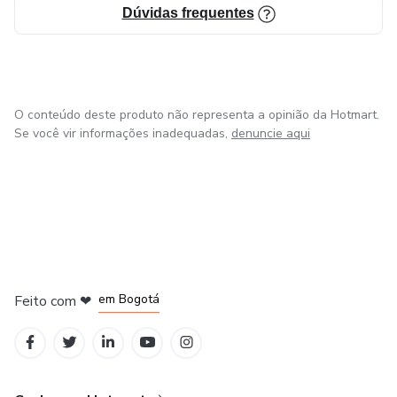
Dúvidas frequentes
O conteúdo deste produto não representa a opinião da Hotmart.
Se você vir informações inadequadas,
denuncie aqui
em Amsterdam
em Madrid
em Bogotá
Feito com
❤
em Belo Horizonte
na Cidade do México