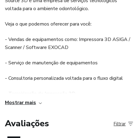
Source 3D é uma empresa de serviços tecnológicos
voltada para o ambiente odontológico.
Veja o que podemos oferecer para você:
- Vendas de equipamentos como: Impressora 3D ASIGA /
Scanner / Software EXOCAD
- Serviço de manutenção de equipamentos
- Consultoria personalizada voltada para o fluxo digital
- Terceirização de Impressão 3D
Mostrar mais
- Cursos na plataforma EXOCAD (Online e Presencial) -
Único Centro de Treinamento Nível 5 no Brasil
Avaliações
Filtrar
Telefones: