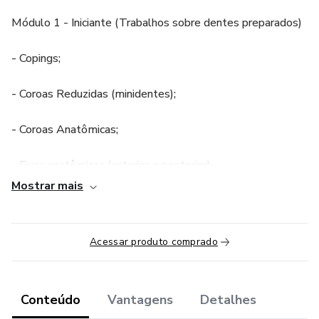
Módulo 1 - Iniciante (Trabalhos sobre dentes preparados)
- Copings;
- Coroas Reduzidas (minidentes);
- Coroas Anatômicas;
- Fixas anatômicas (anterior e posterior);
Mostrar mais
- Coroas provisórias;
- Inlay/onlay;
Acessar produto comprado
- Facetas;
Conteúdo
Vantagens
Detalhes
- Introdução a impressão 3D;