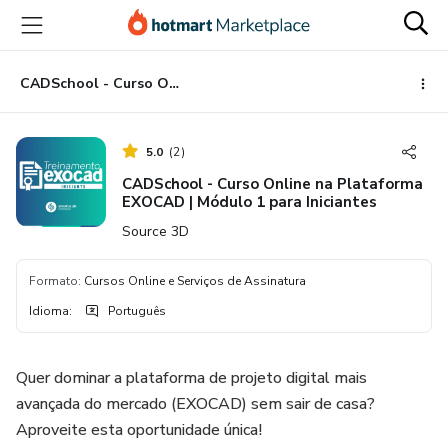
Ir
Ir
Ir
para
para
para
o
o
o
conteúdo
pagamento
rodapé
CADSchool - Curso Online na Plataforma EXOCAD | Módulo 1 para Iniciantes
principal
5.0
(
2
)
CADSchool - Curso Online na Plataforma
EXOCAD | Módulo 1 para Iniciantes
Source 3D
Formato
:
Cursos Online e Serviços de Assinatura
Idioma
:
Português
Quer dominar a plataforma de projeto digital mais
avançada do mercado (EXOCAD) sem sair de casa?
Aproveite esta oportunidade única!