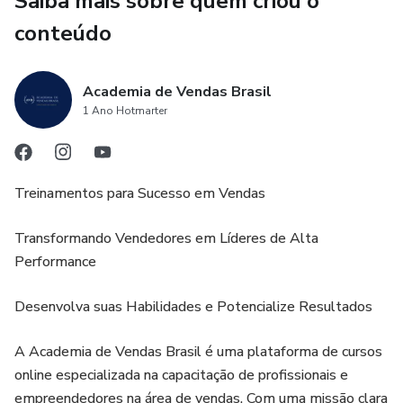
Saiba mais sobre quem criou o
Este é o primeiro livro de uma jornada. Café do Líder marca
conteúdo
o início de um caminho de desenvolvimento contínuo, no
qual a liderança é construída dia após dia, com presença,
Academia de Vendas Brasil
constância e responsabilidade. Aqui, o líder não busca
1 Ano Hotmarter
respostas prontas, mas aprende a fazer perguntas
melhores — a si mesmo e ao mundo à sua volta.
Treinamentos para Sucesso em Vendas
Transformando Vendedores em Líderes de Alta
Performance
Desenvolva suas Habilidades e Potencialize Resultados
A Academia de Vendas Brasil é uma plataforma de cursos
online especializada na capacitação de profissionais e
empreendedores na área de vendas. Com uma missão clara