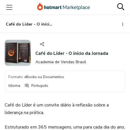
Ir
Ir
Ir
para
para
para
o
o
o
conteúdo
pagamento
rodapé
Café do Líder - O ínício da Jornada
principal
Café do Líder - O ínício da Jornada
Academia de Vendas Brasil
Formato
:
eBooks ou Documentos
Idioma
:
Português
Café do Líder é um convite diário à reflexão sobre a
liderança na prática.
Estruturado em 365 mensagens, uma para cada dia do ano,