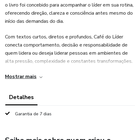
o livro foi concebido para acompanhar o líder em sua rotina,
oferecendo direção, clareza e consciência antes mesmo do
início das demandas do dia.
Com textos curtos, diretos e profundos, Café do Líder
conecta comportamento, decisão e responsabilidade de
quem lidera ou deseja liderar pessoas em ambientes de
alta pressão, complexidade e constantes transformações.
Cada mensagem funciona como uma pausa intencional,
Mostrar mais
semelhante a um café bem tomado: breve, necessária e
transformadora.
Detalhes
Inspirado em experiências reais do mundo corporativo, o
livro não se propõe a ser um manual técnico, mas um guia
Garantia de 7 dias
de mentalidade. Um convite para alinhar pensamento,
atitude e ação, reforçando a ideia de que o dia do líder
começa na mente, muito antes de começar no relógio.