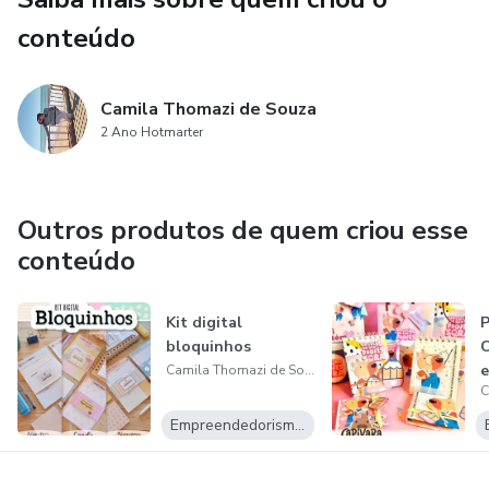
conteúdo
Camila Thomazi de Souza
2 Ano Hotmarter
Outros produtos de quem criou esse
conteúdo
Kit digital
P
bloquinhos
C
e
Camila Thomazi de Souza
p
Empreendedorismo Digital