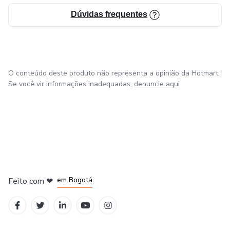
Dúvidas frequentes
O conteúdo deste produto não representa a opinião da Hotmart.
Se você vir informações inadequadas,
denuncie aqui
em Amsterdam
em Madrid
em Bogotá
Feito com
❤
em Belo Horizonte
na Cidade do México