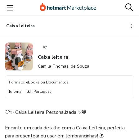
Ir
Ir
Ir
para
para
para
o
o
o
conteúdo
pagamento
rodapé
Caixa leiteira
principal
Caixa leiteira
Camila Thomazi de Souza
Formato
:
eBooks ou Documentos
Idioma
:
Português
🩷✨ Caixa Leiteira Personalizada ✨🩷
Encante em cada detalhe com a Caixa Leiteira, perfeita
para presentear ou usar em lembrancinhas! 🎁