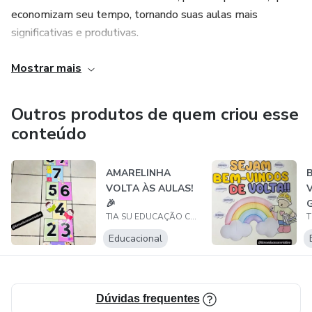
economizam seu tempo, tornando suas aulas mais
significativas e produtivas.
Recursos pedagógicos para Educação Infantil, Ensino
Mostrar mais
Fundamental e Educação Especial.
Outros produtos de quem criou esse
👉 Ensine com mais segurança, leveza, organização, amor e
conteúdo
resultados. Seus alunos vão sentir a diferença!
AMARELINHA
VOLTA ÀS AULAS!
🎉
TIA SU EDUCAÇÃO CRIATIVA
Educacional
Dúvidas frequentes