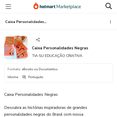
Ir
Ir
Ir
para
para
para
o
o
o
conteúdo
pagamento
rodapé
Caixa Personalidades Negras
principal
Caixa Personalidades Negras
TIA SU EDUCAÇÃO CRIATIVA
Formato
:
eBooks ou Documentos
Idioma
:
Português
Caixa Personalidades Negras
Descubra as histórias inspiradoras de grandes
personalidades negras do Brasil com nossa