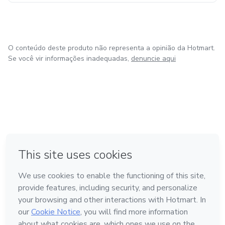
O conteúdo deste produto não representa a opinião da Hotmart.
Se você vir informações inadequadas,
denuncie aqui
em Bogotá
em Amsterdam
em Madrid
na Cidade do México
Feito com
❤
em Belo Horizonte
Conheça a Hotmart