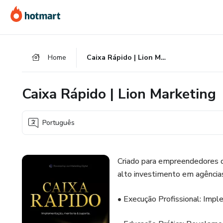
Ir
Ir
Ir
para
para
para
o
o
o
conteúdo
pagamento
rodapé
Home
Caixa Rápido | Lion Marketing
principal
Caixa Rápido | Lion Marketing
Português
Criado para empreendedores q
alto investimento em agências
• Execução Profissional: Imp