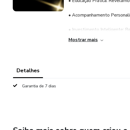
• Educação Prática: Revelamo
• Acompanhamento Personaliza
• Investimento Inteligente: Re
Mostrar mais
• Autonomia: Aprenda a geren
O que você recebe:
Detalhes
• Implementação completa de
Garantia de 7 dias
• Mentoria individual
• 90 dias de suporte premium
• Bônus exclusivo