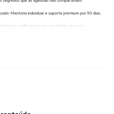
s segredos que as agências não compartilham.
do: Mentoria individual e suporte premium por 90 dias.
sultados profissionais por uma fração do custo.
ciar suas próprias campanhas.
 anúncios