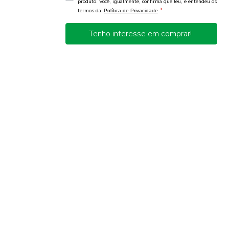
produto. Você, igualmente, confirma que leu, e entendeu os
*
termos da
Política de Privacidade
Tenho interesse em comprar!