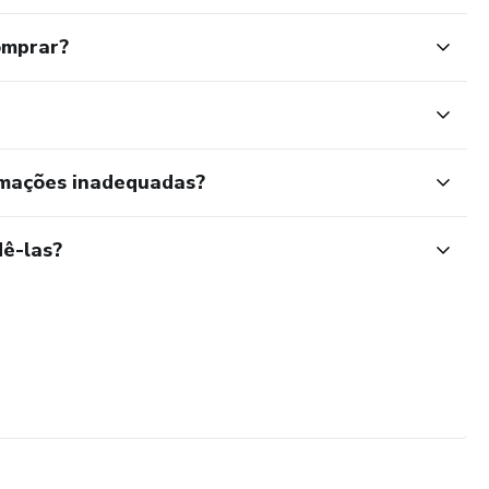
omprar?
rmações inadequadas?
ê-las?