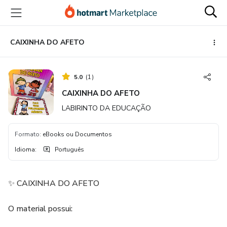
Ir
Ir
Ir
para
para
para
o
o
o
conteúdo
pagamento
rodapé
CAIXINHA DO AFETO
principal
5.0
(
1
)
CAIXINHA DO AFETO
LABIRINTO DA EDUCAÇÃO
Formato
:
eBooks ou Documentos
Idioma
:
Português
✨ CAIXINHA DO AFETO
O material possui: