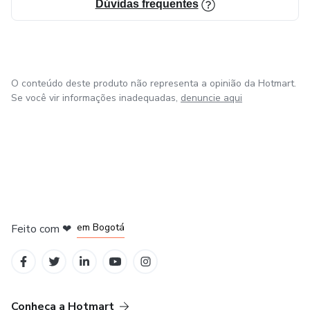
Dúvidas frequentes
O conteúdo deste produto não representa a opinião da Hotmart.
Se você vir informações inadequadas,
denuncie aqui
em Amsterdam
em Madrid
em Bogotá
Feito com
❤
em Belo Horizonte
na Cidade do México
Conheça a Hotmart