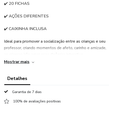
✔️ 20 FICHAS
✔️ AÇÕES DIFERENTES
✔️ CAIXINHA INCLUSA
Ideal para promover a socialização entre as crianças e seu
professor, criando momentos de afeto, carinho e amizade,
as crianças irão amar essa dinâmica interativa.
Mostrar mais
🖨️ Pronto para impressão
Detalhes
APENAS R$7,00 🎉
Garantia de 7 dias
100% de avaliações positivas