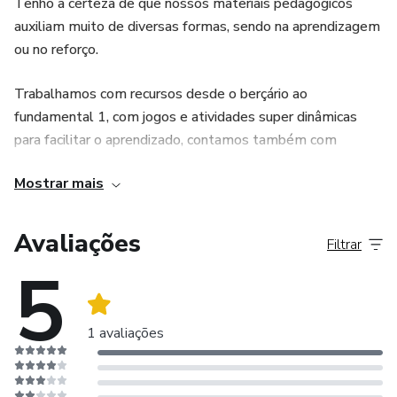
Tenho a certeza de que nossos materiais pedagógicos
auxiliam muito de diversas formas, sendo na aprendizagem
ou no reforço.
Trabalhamos com recursos desde o berçário ao
fundamental 1, com jogos e atividades super dinâmicas
para facilitar o aprendizado, contamos também com
materiais para educação especial, apostilas adaptadas,
Mostrar mais
recursos interativos e muito mais.
Nosso objetivo é ajudar você educador, tornar o dia a dia
Avaliações
Filtrar
mais prático e divertido com as atividades, deixar o ensino
5
mais leve.
Tudo pensado e feito com muito amor por nossas crianças,
1 avaliações
pais e professores. Não perca mais tempo e venha
conhecer nosso trabalho!