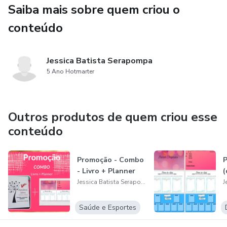
Saiba mais sobre quem criou o
conteúdo
Jessica Batista Serapompa
5 Ano Hotmarter
Outros produtos de quem criou esse
conteúdo
Promoção - Combo
P
- Livro + Planner
(
Jessica Batista Serapompa
Saúde e Esportes