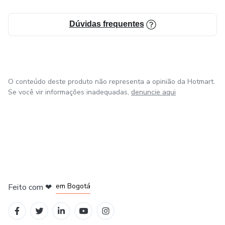
Dúvidas frequentes
O conteúdo deste produto não representa a opinião da Hotmart.
Se você vir informações inadequadas,
denuncie aqui
em Amsterdam
em Madrid
em Bogotá
Feito com
❤
em Belo Horizonte
na Cidade do México