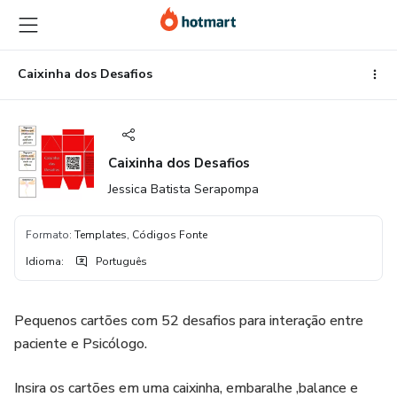
Ir
Ir
Ir
para
para
para
o
o
o
conteúdo
pagamento
rodapé
Caixinha dos Desafios
principal
Caixinha dos Desafios
Jessica Batista Serapompa
Formato
:
Templates, Códigos Fonte
Idioma
:
Português
Pequenos cartões com 52 desafios para interação entre
paciente e Psicólogo.
Insira os cartões em uma caixinha, embaralhe ,balance e