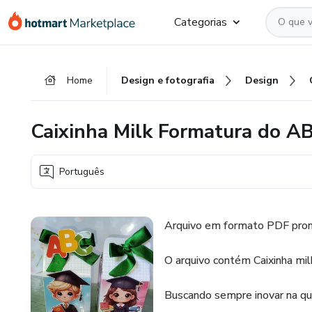
Ir
Ir
Ir
Categorias
para
para
para
o
o
o
conteúdo
pagamento
rodapé
Home
Design e fotografia
Design
principal
Caixinha Milk Formatura do A
Português
Arquivo em formato PDF pront
O arquivo contém Caixinha mi
Buscando sempre inovar na qua