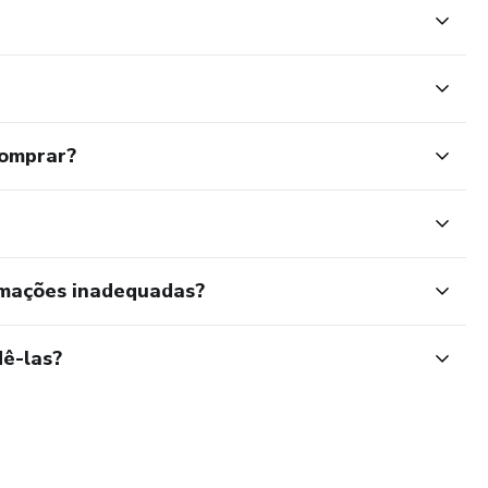
comprar?
rmações inadequadas?
ê-las?