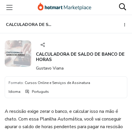
Ir
Ir
Ir
para
para
para
o
o
o
conteúdo
pagamento
rodapé
CALCULADORA DE SALDO DE BANCO DE HORAS
principal
CALCULADORA DE SALDO DE BANCO DE
HORAS
Gustavo Viana
Formato
:
Cursos Online e Serviços de Assinatura
Idioma
:
Português
A rescisão exige zerar o banco, e calcular isso na mão é
chato. Com essa Planilha Automática, você vai conseguir
apurar o saldo de horas pendentes para pagar na rescisão