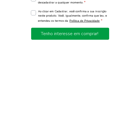
*
descadastrar a qualquer momento.
Ao clicar em Cadastrar, você confirma a sua inscrição
neste produto. Você, igualmente, confirma que leu, e
*
entendeu os termos da
Política de Privacidade
Tenho interesse em comprar!