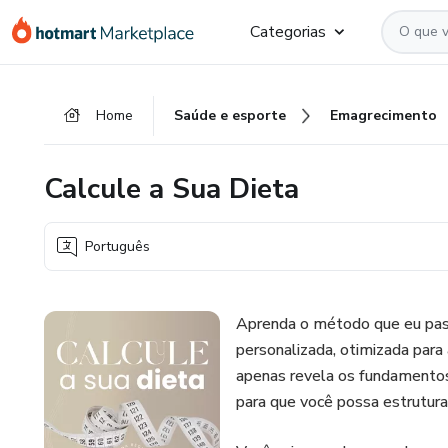
Ir
Ir
Ir
Categorias
para
para
para
o
o
o
conteúdo
pagamento
rodapé
Home
Saúde e esporte
Emagrecimento
principal
Calcule a Sua Dieta
Português
Aprenda o método que eu pass
personalizada, otimizada para
apenas revela os fundamentos
para que você possa estrutura