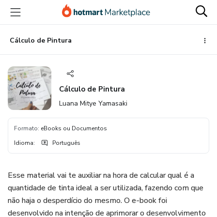
Ir
Ir
Ir
para
para
para
o
o
o
conteúdo
pagamento
rodapé
Cálculo de Pintura
principal
Cálculo de Pintura
Luana Mitye Yamasaki
Formato
:
eBooks ou Documentos
Idioma
:
Português
Esse material vai te auxiliar na hora de calcular qual é a
quantidade de tinta ideal a ser utilizada, fazendo com que
não haja o desperdício do mesmo. O e-book foi
desenvolvido na intenção de aprimorar o desenvolvimento