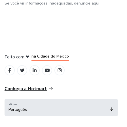
Se você vir informações inadequadas,
denuncie aqui
em Bogotá
em Amsterdam
em Madrid
na Cidade do México
Feito com
❤
em Belo Horizonte
Conheça a Hotmart
Idioma
Português