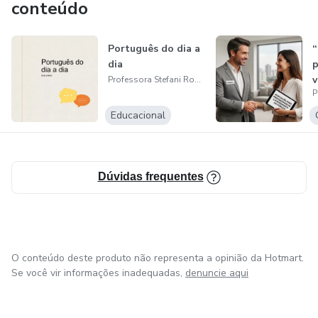
conteúdo
É possível tornar as aulas ainda mais atraentes para os
alunos. E meu material vai te ajuda nisso.
Português do dia a
“
dia
p
v
Professora Stefani Rossi
a
p
Educacional
Dúvidas frequentes
O conteúdo deste produto não representa a opinião da Hotmart.
Se você vir informações inadequadas,
denuncie aqui