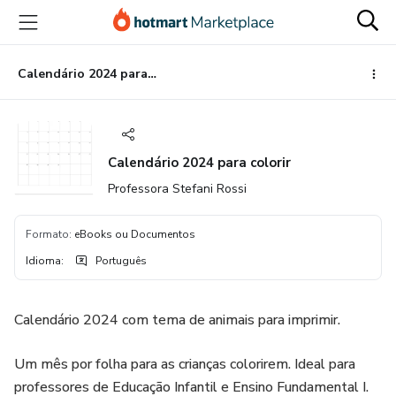
Ir
Ir
Ir
para
para
para
o
o
o
conteúdo
pagamento
rodapé
Calendário 2024 para colorir
principal
Calendário 2024 para colorir
Professora Stefani Rossi
Formato
:
eBooks ou Documentos
Idioma
:
Português
Calendário 2024 com tema de animais para imprimir.
Um mês por folha para as crianças colorirem. Ideal para
professores de Educação Infantil e Ensino Fundamental I.