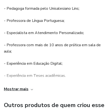
- Pedagoga formada pelo Unisalesiano Lins;
- Professora de Língua Portuguesa;
- Especialista em Atendimento Personalizado;
- Professora com mais de 10 anos de prática em sala de
aula;
- Experiência em Educação Digital;
- Experiência em Teses acadêmicas.
Acredito que ensinar é um dom, e alguns professores
Mostrar mais
estão desmotivados neste sentido. A educação digital e
as metodologias ativas são um caminho para motivação
Outros produtos de quem criou esse
dos alunos e dos docentes.