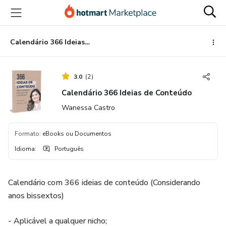
Ir
Ir
Ir
para
para
para
o
o
o
conteúdo
pagamento
rodapé
Calendário 366 Ideias de Conteúdo
principal
3.0
(
2
)
Calendário 366 Ideias de Conteúdo
Wanessa Castro
Formato
:
eBooks ou Documentos
Idioma
:
Português
Calendário com 366 ideias de conteúdo (Considerando
anos bissextos)
- Aplicável a qualquer nicho;