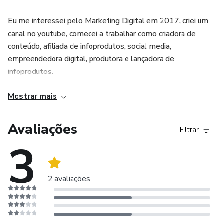
Eu me interessei pelo Marketing Digital em 2017, criei um
canal no youtube, comecei a trabalhar como criadora de
conteúdo, afiliada de infoprodutos, social media,
empreendedora digital, produtora e lançadora de
infoprodutos.
Siga-me nas redes sociais para acompanhar meu conteúdo:
Mostrar mais
https://www.youtube.com/wanessacastro
Avaliações
Filtrar
3
https://instagram.com/euwanessacastro
2 avaliações