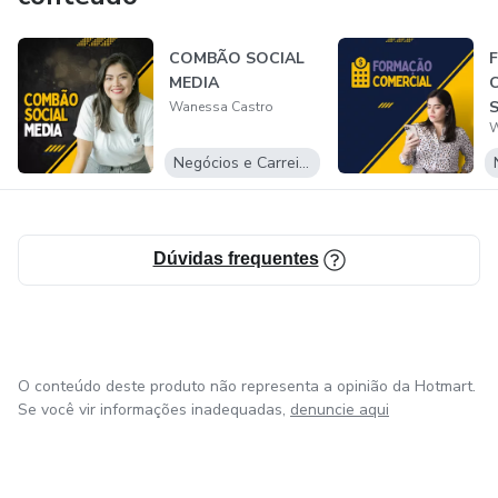
COMBÃO SOCIAL
MEDIA
Wanessa Castro
W
Negócios e Carreira
Dúvidas frequentes
O conteúdo deste produto não representa a opinião da Hotmart.
Se você vir informações inadequadas,
denuncie aqui