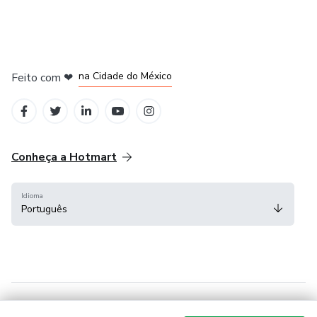
em Bogotá
em Amsterdam
em Madrid
na Cidade do México
Feito com
❤
em Belo Horizonte
Conheça a Hotmart
Idioma
Português