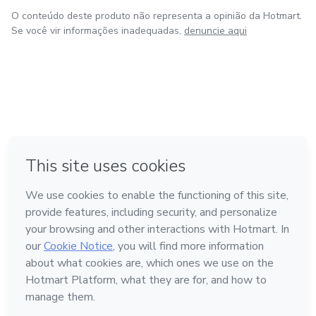
O conteúdo deste produto não representa a opinião da Hotmart.
Se você vir informações inadequadas,
denuncie aqui
em Amsterdam
em Madrid
em Bogotá
Feito com
❤
em Belo Horizonte
na Cidade do México
Conheça a Hotmart
Idioma
Português