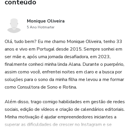
conteúdo
- Mais tempo livre por ter tudo planejado com
antecedência!
Monique Oliveira
Este guia é perfeito para autônomos, empreendedoras e
5 Ano Hotmarter
pequenos negócios que querem parar de improvisar e
Olá, tudo bem? Eu me chamo Monique Oliveira, tenho 33
começar a usar o Instagram de forma profissional,
anos e vivo em Portugal desde 2015. Sempre sonhei em
estratégica e com resultados reais.
ser mãe e, após uma jornada desafiadora, em 2023,
finalmente conheci minha linda Alana. Durante o puerpério,
👉 Chega de travar na hora de postar! Tenha seu conteúdo
assim como você, enfrentei noites em claro e a busca por
do mês inteiro pronto em poucas horas.
soluções para o sono da minha filha me levou a me formar
📥 Baixe agora e comece a atrair os clientes certos para o
como Consultora de Sono e Rotina.
seu perfil com planejamento e propósito.
Além disso, trago comigo habilidades em gestão de redes
sociais, edição de vídeos e criação de calendários editoriais.
Minha motivação é ajudar empreendedores iniciantes a
superar as dificuldades de crescer no Instagram e se