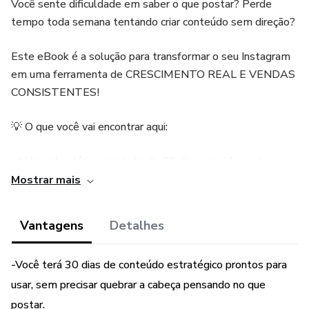
Você sente dificuldade em saber o que postar? Perde
tempo toda semana tentando criar conteúdo sem direção?
Este eBook é a solução para transformar o seu Instagram
em uma ferramenta de CRESCIMENTO REAL E VENDAS
CONSISTENTES!
💡 O que você vai encontrar aqui:
✔️ Um calendário completo de 30 dias com ideias de
posts, Reels e Stories
Mostrar mais
✔️ Sugestões de temas, formatos e melhores dias para
Vantagens
Detalhes
postar
-Você terá 30 dias de conteúdo estratégico prontos para
✔️ CTAs estratégicos para gerar engajamento e conversão
usar, sem precisar quebrar a cabeça pensando no que
✔️ Distribuição inteligente entre conteúdo educativo, de
postar.