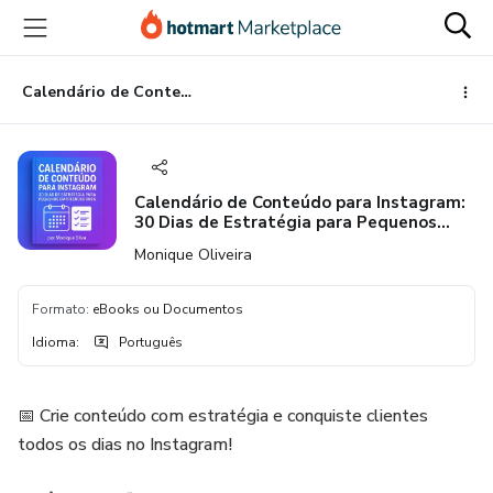
Ir
Ir
Ir
para
para
para
o
o
o
conteúdo
pagamento
rodapé
Calendário de Conteúdo para Instagram: 30 Dias de Estratégia para Pequenos Empreendedores
principal
Calendário de Conteúdo para Instagram:
30 Dias de Estratégia para Pequenos
Empreendedores
Monique Oliveira
Formato
:
eBooks ou Documentos
Idioma
:
Português
📅 Crie conteúdo com estratégia e conquiste clientes
todos os dias no Instagram!