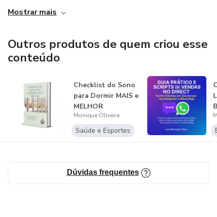
tornarem referências em suas áreas. Estou aqui para
Mostrar mais
compartilhar dicas valiosas e apoiar você nessa jornada. Te
espero no meu Instagram: @amoniquesiilva
Outros produtos de quem criou esse
conteúdo
Checklist do Sono
C
para Dormir MAIS e
L
MELHOR
B
Monique Oliveira
M
C
Saúde e Esportes
Dúvidas frequentes