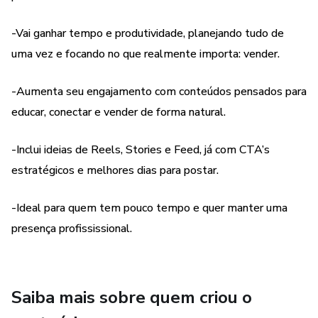
engajamento, inspiração e vendas
-Vai ganhar tempo e produtividade, planejando tudo de
✔️ Dicas práticas de planejamento, execução e otimização
uma vez e focando no que realmente importa: vender.
✔️ Bônus: exemplos prontos e orientações de como
-Aumenta seu engajamento com conteúdos pensados para
adaptar tudo ao seu nicho
educar, conectar e vender de forma natural.
Resultados que você pode alcançar:
-Inclui ideias de Reels, Stories e Feed, já com CTA’s
- Consistência nas postagens sem estresse
estratégicos e melhores dias para postar.
- Aumento de engajamento e visibilidade no Instagram
-Ideal para quem tem pouco tempo e quer manter uma
presença profississional.
- Mais autoridade e confiança com seu público
- Facilidade para vender seus produtos ou serviços com
Saiba mais sobre quem criou o
naturalidade