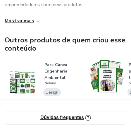
empreendedores com meus produtos.
Comecei trabalhando como afiliada digital e hoje sou
Mostrar mais
produtora.
Outros produtos de quem criou esse
Sou Engenheira Ambiental e Engenheira de Segurança do
conteúdo
trabalho e tento empreender desde menina, mas muito
mais. Os últimos 8 anos.
Pack Canva
P
Amo aprender e sou muito dedicada!
Engenharia
p
Ambiental
t
Naiana
N
Design
Dúvidas frequentes