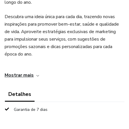
longo do ano.
Descubra uma ideia única para cada dia, trazendo novas
inspirações para promover bem-estar, saúde e qualidade
de vida. Aproveite estratégias exclusivas de marketing
para impulsionar seus serviços, com sugestões de
promoções sazonais e dicas personalizadas para cada
época do ano.
De datas comemorativas a oportunidades para destacar
Mostrar mais
seus tratamentos e aulas, este calendário é seu guia
completo para crescer no mercado de Pilates e
Fisioterapia. Disponível em formato digital, acessível de
Detalhes
qualquer lugar!
Garantia de 7 dias
Uma ideia para cada dia do ano, que não te deixaram sem
conteúdo do que postar no seu insta. Use essas ideia para
fazer seus Stories ou Posts para o Feed!