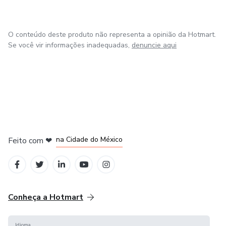
O conteúdo deste produto não representa a opinião da Hotmart.
Se você vir informações inadequadas,
denuncie aqui
em Bogotá
em Amsterdam
em Madrid
na Cidade do México
Feito com
❤
em Belo Horizonte
Conheça a Hotmart
Idioma