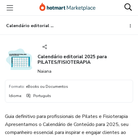
Ir
Ir
Ir
para
para
para
o
o
o
conteúdo
pagamento
rodapé
Calendário editorial 2025 para PILATES/FISIOTERAPIA
principal
Calendário editorial 2025 para
PILATES/FISIOTERAPIA
Naiana
Formato
:
eBooks ou Documentos
Idioma
:
Português
Guia definitivo para profissionais de Pilates e Fisioterapia
Apresentamos o Calendário de Conteúdo para 2025, seu
companheiro essencial para inspirar e engajar clientes ao