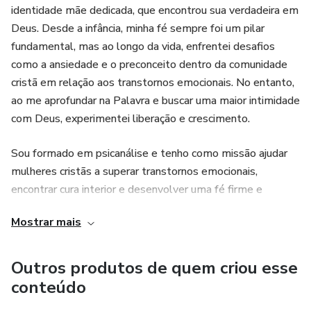
identidade mãe dedicada, que encontrou sua verdadeira em
Deus. Desde a infância, minha fé sempre foi um pilar
fundamental, mas ao longo da vida, enfrentei desafios
como a ansiedade e o preconceito dentro da comunidade
cristã em relação aos transtornos emocionais. No entanto,
ao me aprofundar na Palavra e buscar uma maior intimidade
com Deus, experimentei liberação e crescimento.
Sou formado em psicanálise e tenho como missão ajudar
mulheres cristãs a superar transtornos emocionais,
encontrar cura interior e desenvolver uma fé firme e
inabalável. Através dos meus e-books, devocionais e
Mostrar mais
conteúdos inspiradores, compartilho ensinamentos que
unem conhecimento técnico e espiritualidade,
proporcionando transformação para mulheres que desejam
Outros produtos de quem criou esse
viver com equilíbrio emocional e espiritual.
conteúdo