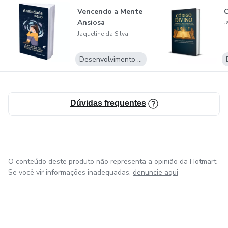
Também me dedico a apoiar mães de crianças autistas,
Vencendo a Mente
oferecendo motivação, dicas práticas e fortalecimento da
Ansiosa
J
fé para que possam enfrentar os desafios diários com amor
Jaqueline da Silva
e esperança. Acredito que é possível ter emoções sob
controle, vencer medos e inseguranças e viver uma vida
Desenvolvimento Pessoal
plena na presença de Deus.
Dúvidas frequentes
O conteúdo deste produto não representa a opinião da Hotmart.
Se você vir informações inadequadas,
denuncie aqui