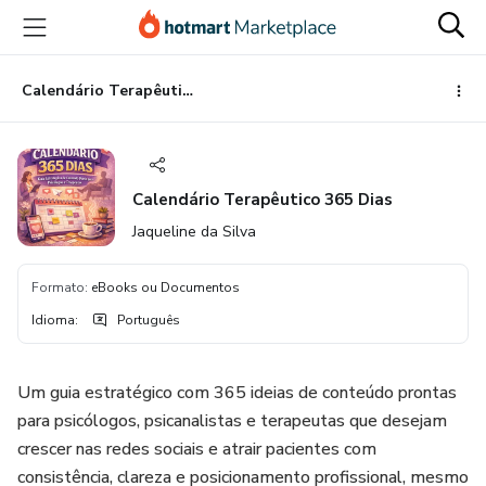
Ir
Ir
Ir
para
para
para
o
o
o
conteúdo
pagamento
rodapé
Calendário Terapêutico 365 Dias
principal
Calendário Terapêutico 365 Dias
Jaqueline da Silva
Formato
:
eBooks ou Documentos
Idioma
:
Português
Um guia estratégico com 365 ideias de conteúdo prontas
para psicólogos, psicanalistas e terapeutas que desejam
crescer nas redes sociais e atrair pacientes com
consistência, clareza e posicionamento profissional, mesmo