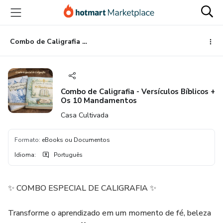
Ir
Ir
Ir
para
para
para
o
o
o
conteúdo
pagamento
rodapé
Combo de Caligrafia - Versículos Bíblicos + Os 10 Mandamentos
principal
Combo de Caligrafia - Versículos Bíblicos +
Os 10 Mandamentos
Casa Cultivada
Formato
:
eBooks ou Documentos
Idioma
:
Português
✨ COMBO ESPECIAL DE CALIGRAFIA ✨
Transforme o aprendizado em um momento de fé, beleza