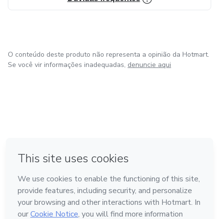
O conteúdo deste produto não representa a opinião da Hotmart.
Se você vir informações inadequadas,
denuncie aqui
na Cidade do México
Feito com
❤
em Belo Horizonte
em Bogotá
em Amsterdam
em Madrid
Conheça a Hotmart