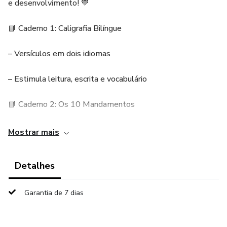
e desenvolvimento! 💙
📘 Caderno 1: Caligrafia Bilíngue
– Versículos em dois idiomas
– Estimula leitura, escrita e vocabulário
📘 Caderno 2: Os 10 Mandamentos
– Ensino de valores essenciais
Mostrar mais
– Atividades de caligrafia com propósito
Detalhes
👧🧒 Ideal para crianças em fase de alfabetização
Garantia de 7 dias
✍️ Desenvolve coordenação motora e capricho na escrita