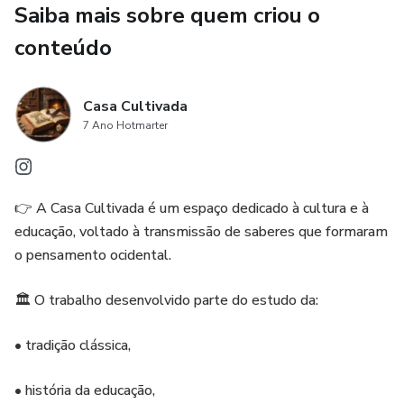
🙏 Une aprendizado + princípios bíblicos
Saiba mais sobre quem criou o
conteúdo
📃PDFs prontos para impressão
💥 Leve o COMBO com preço especial!
Casa Cultivada
7 Ano Hotmarter
👉 A Casa Cultivada é um espaço dedicado à cultura e à
educação, voltado à transmissão de saberes que formaram
o pensamento ocidental.
🏛️ O trabalho desenvolvido parte do estudo da:
• tradição clássica,
• história da educação,