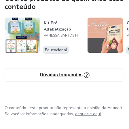
a estética dos materiais e com a qualidade do conteúdo
conteúdo
apresentado.
Kit Pré
Espero que os materiais sejam úteis para os estudos de
Alfabetização
todos, um abraço!
VANESSA SANTOS HOMES
Qualquer duvida, estou a disposição!
Educacional
Dúvidas frequentes
O conteúdo deste produto não representa a opinião da Hotmart.
Se você vir informações inadequadas,
denuncie aqui