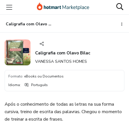
Ir
Ir
Ir
para
para
para
o
o
o
conteúdo
pagamento
rodapé
Caligrafia com Olavo Bilac
principal
Caligrafia com Olavo Bilac
VANESSA SANTOS HOMES
Formato
:
eBooks ou Documentos
Idioma
:
Português
Após o conhecimento de todas as letras na sua forma
cursiva, treino de escrita das palavras. Chegou o momento
de treinar a escrita de frases.