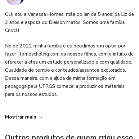
Olá, sou a Vanessa Homes: mãe do Ian de 5 anos; da Liz de
2 anos e esposa do Dieison Matos. Somos uma família
Cristã!
No de 2022 minha família e eu decidimos em optar por
fazer Homescholing com os nossos filhos, com o intuito de
oferecer a eles um estudo personalizado e com qualidade.
Qualidade de tempo e conteúdos/assuntos explorados.
Dessa maneira, com a ajuda da minha formação em
pedagoga pela UFRGS comecei a produzir os materiais
para os nossos estudos.
E assim disponibilizo aqui na plataforma para outras
Mostrar mais
famílias, ou professores com o mesmo desejo que eu: de
passar para as suas crianças um ensino personalizado, com
clareza nas propostas e lúdico! Preocupados também com
Outros produtos de quem criou esse