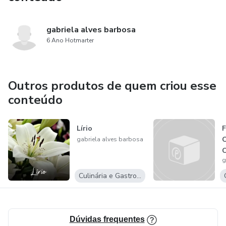
gabriela alves barbosa
6 Ano Hotmarter
Outros produtos de quem criou esse
conteúdo
Lírio
F
O
gabriela alves barbosa
C
g
Culinária e Gastronomia
Dúvidas frequentes