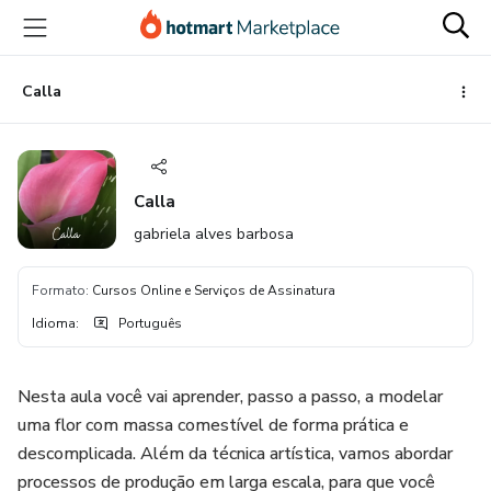
Ir
Ir
Ir
para
para
para
o
o
o
conteúdo
pagamento
rodapé
Calla
principal
Calla
gabriela alves barbosa
Formato
:
Cursos Online e Serviços de Assinatura
Idioma
:
Português
Nesta aula você vai aprender, passo a passo, a modelar
uma flor com massa comestível de forma prática e
descomplicada. Além da técnica artística, vamos abordar
processos de produção em larga escala, para que você