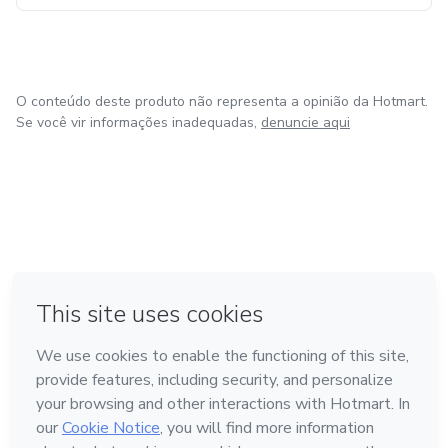
O conteúdo deste produto não representa a opinião da Hotmart.
Se você vir informações inadequadas,
denuncie aqui
em Bogotá
em Amsterdam
em Madrid
na Cidade do México
Feito com
❤
em Belo Horizonte
Conheça a Hotmart